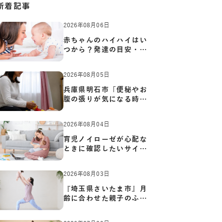
新着記事
2026年08月06日
赤ちゃんのハイハイはい
つから？発達の目安・練
習方…
2026年08月05日
兵庫県明石市「便秘やお
腹の張りが気になる時に
知っ…
2026年08月04日
育児ノイローゼが心配な
ときに確認したいサイン
と心…
2026年08月03日
『埼玉県さいたま市』月
齢に合わせた親子のふれ
あい…