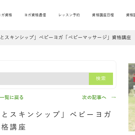
ヨガ資格
ヨガ資格通信
レッスン予約
資格講座日程
資格
とスキンシップ」ベビーヨガ「ベビーマッサージ」資格講座
開業サポート
全米ヨガRYT200
妊活ヨガ
JAHAnavi
骨盤スリムヨガ®通
マタニティヨガ
トップメインに戻る
ベビーヨガ＆ママヨ
産後ヨガ
リトル＆キッズヨガ
ベビママヨガ
キッズヨガ
エモーションヨガ®
キッズヨガ
美ママピラティ
エモーションヨ
ベビーマッサー
ス
ガ®
ジ
ベビーマッサージ通
ベビーチャクラマッ
検索
美ママピラティス通
ジオ概要
詳細
通信
ベビー「ピラティス＆ヨガ」W通信
出張ヨガ・オフィスヨガ
養成講座お申込み
直営校ブログ
リトル＆
一覧に戻る
次の記事へ →
んとスキンシップ」ベビーヨガ
資格講座