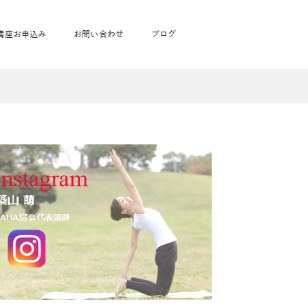
講座お申込み
お問い合わせ
ブログ
フローヨガ1DAY講座
toysrus無料体験会
JAHA資格講座一覧
学
ベビママピラティス1DAY講座
babypark無料体験会
ヨガ資格講座価格の一覧表
ガ通学
ヨガ資格講座価格の一覧表
アクサ生命無料体験会
卒業生の声
通学
JAHAnavi Lesson
オンライン講座
通学
学
サージ
学
キッズヨガ通信