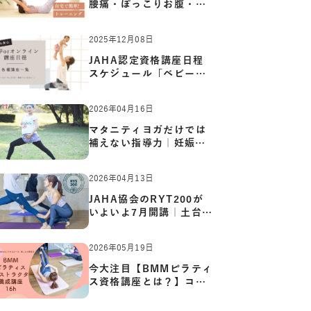
腰痛・ぽっこりお腹・姿
勢崩…
2025年12月08日
JAHA認定資格講座日程
スケジュール「ベビーヨ
ガ:キッ…
2026年04月16日
マタニティヨガだけでは
補えない指導力｜妊娠期
の体…
2026年04月13日
JAHA協会のRYT200が
いよいよ7月開講｜土台か
ら応用ま…
2026年05月19日
今大注目【BMMピラティ
ス資格講座とは？】コア
からカ…