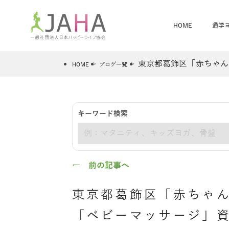
HOME
通学
東京都葛飾区「赤ちゃん
HOME
ブログ一覧
骨盤スリムヨガ
ベビママヨガ
キーワード検索
全米ヨガRYT200
®
キーワード
ヨガレッスンカレンダー
骨盤スリムヨガ®通信
JAHA資格講座一覧
JAHAについて
JAHAヨガスタ
オンラインヨガ
ベビママヨガW
卒業生の声
← 前の記事へ
東京都葛飾区「赤ちゃ
「ベビーマッサージ」