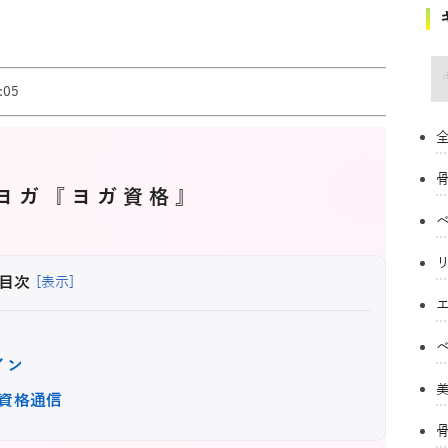
キ
05
全
ヨガ『ヨガ資格』
目次
[表示]
イン
資格通信