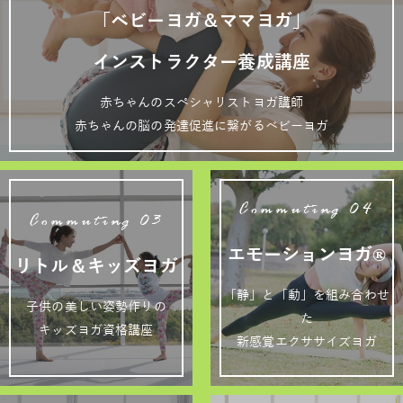
「ベビーヨガ＆ママヨガ」
インストラクター養成講座
赤ちゃんのスペシャリストヨガ講師
赤ちゃんの脳の発達促進に繋がるベビーヨガ
Commuting 04
Commuting 03
エモーションヨガ®
リトル＆キッズヨガ
「静」と「動」を組み合わせ
子供の美しい姿勢作りの
た
キッズヨガ資格講座
新感覚エクササイズヨガ