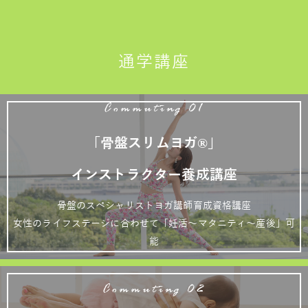
通学講座
Commuting 01
「骨盤スリムヨガ®」
インストラクター養成講座
骨盤のスペシャリストヨガ講師育成資格講座
女性のライフステージに合わせて「妊活～マタニティ～産後」可
能
Commuting 02