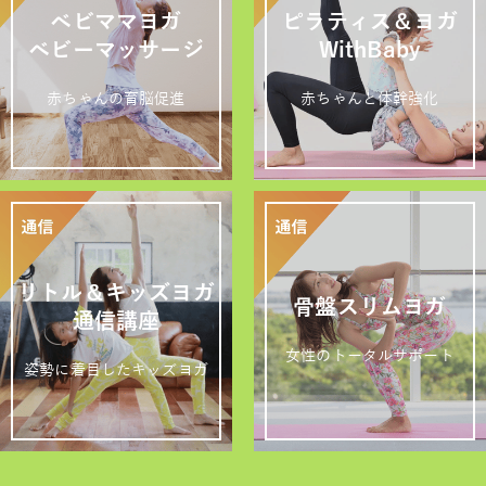
ベビママヨガ
ピラティス＆ヨガ
ベビーマッサージ
WithBaby
赤ちゃんの育脳促進
赤ちゃんと体幹強化
リトル＆キッズヨガ
骨盤スリムヨガ
通信講座
女性のトータルサポート
姿勢に着目したキッズヨガ