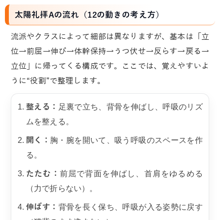
太陽礼拝Aの流れ（12の動きの考え方）
流派やクラスによって細部は異なりますが、基本は「立
位→前屈→伸び→体幹保持→うつ伏せ→反らす→戻る→
立位」に帰ってくる構成です。ここでは、覚えやすいよ
うに“役割”で整理します。
整える：
足裏で立ち、背骨を伸ばし、呼吸のリズ
ムを整える。
開く：
胸・腕を開いて、吸う呼吸のスペースを作
る。
たたむ：
前屈で背面を伸ばし、首肩をゆるめる
（力で折らない）。
伸ばす：
背骨を長く保ち、呼吸が入る姿勢に戻す