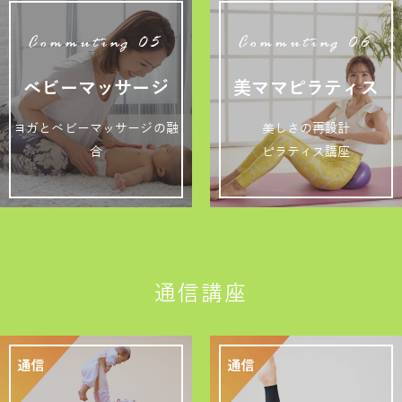
Commuting 05
Commuting 06
ベビーマッサージ
美ママピラティス
ヨガとベビーマッサージの融
美しさの再設計
合
ピラティス講座
通信講座