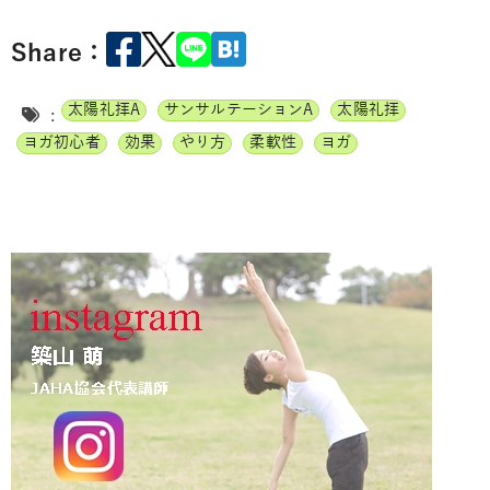
Share：
太陽礼拝A
サンサルテーションA
太陽礼拝
:
ヨガ初心者
効果
やり方
柔軟性
ヨガ