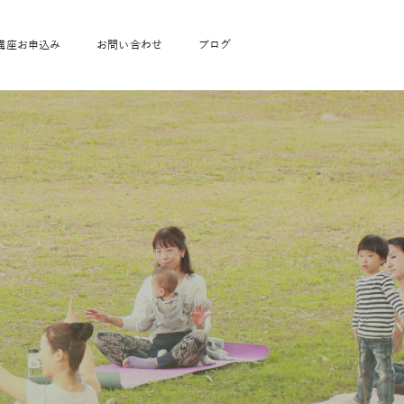
講座お申込み
お問い合わせ
ブログ
フローヨガ1DAY講座
toysrus無料体験会
JAHA資格講座一覧
学
ベビママピラティス1DAY講座
babypark無料体験会
ヨガ資格講座価格の一覧表
ガ通学
ヨガ資格講座価格の一覧表
アクサ生命無料体験会
卒業生の声
通学
JAHAnavi Lesson
オンライン講座
通学
学
サージ
学
キッズヨガ通信