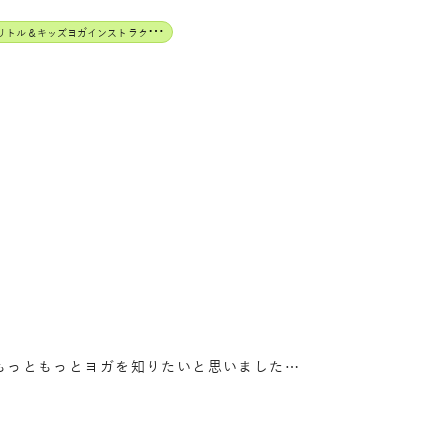
J
AHA認定リトル＆キッズヨガインストラクター
もっともっとヨガを知りたいと思いました…