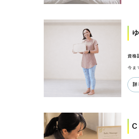
資格
今ま
詳
C