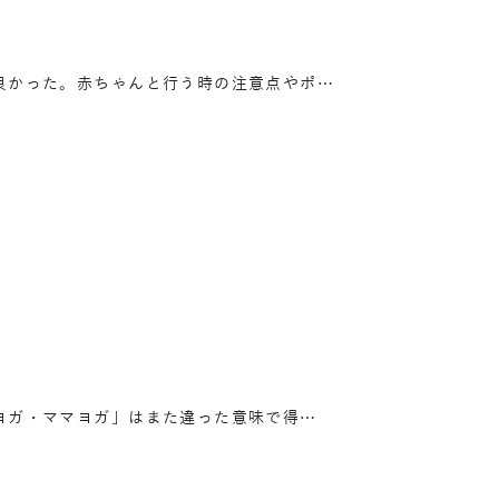
良かった。赤ちゃんと行う時の注意点やポ…
ヨガ・ママヨガ」はまた違った意味で得…