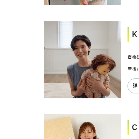
K
資格
産後
詳
C