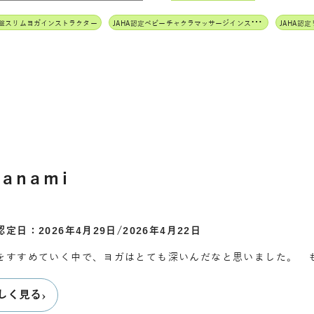
J
AHA認定ベビーチャクラマッサージインストラクター
骨盤スリムヨガインストラクター
anami
定日：2026年4月29日/2026年4月22日
をすすめていく中で、ヨガはとても深いんだなと思いました。 
›
しく見る