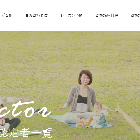
ヨガ資格
ヨガ資格通信
レッスン予約
資格講座日程
資格
開業サポート
全米ヨガRYT200
妊活ヨガ
JAHAnavi
骨盤スリムヨガ®通
マタニティヨガ
トップメインに戻る
ベビーヨガ＆ママヨ
産後ヨガ
リトル＆キッズヨガ
ベビママヨガ
キッズヨガ
エモーションヨガ®
キッズヨガ
美ママピラティ
エモーションヨ
ベビーマッサー
ス
ガ®
ジ
ベビーマッサージ通
ベビーチャクラマッ
美ママピラティス通
ジオ概要
詳細
通信
ベビー「ピラティス＆ヨガ」W通信
出張ヨガ・オフィスヨガ
養成講座お申込み
直営校ブログ
リトル＆
格認定者一覧