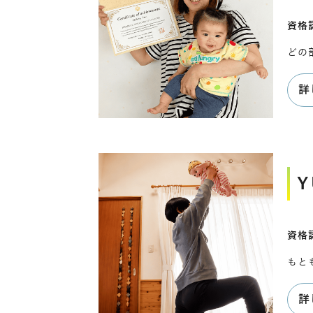
資格認
どの
詳
Y
資格
もと
詳