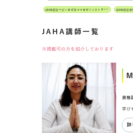
J
AHA認定ベビーヨガ＆ママヨガインストラクター
JAHA認定
JAHA講師一覧
※掲載可の方を紹介しております
M
資格認
学び
詳