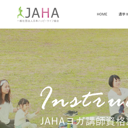
HOME
通学
骨盤スリムヨガ
ベビママヨガ
全米ヨガRYT200
®
ヨガレッスンカレンダー
骨盤スリムヨガ®通信
JAHA資格講座一覧
JAHAについて
JAHAヨガスタ
オンラインヨガ
ベビママヨガW
卒業生の声
JAHAヨガ講師資