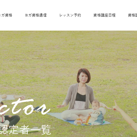
ヨガ資格
ヨガ資格通信
レッスン予約
資格講座日程
資格
開業サポート
全米ヨガRYT200
妊活ヨガ
JAHAnavi
骨盤スリムヨガ®通
マタニティヨガ
トップメインに戻る
ベビーヨガ＆ママヨ
産後ヨガ
リトル＆キッズヨガ
ベビママヨガ
キッズヨガ
エモーションヨガ®
キッズヨガ
美ママピラティ
エモーションヨ
ベビーマッサー
ス
ガ®
ジ
ベビーマッサージ通
ベビーチャクラマッ
美ママピラティス通
ジオ概要
詳細
通信
ベビー「ピラティス＆ヨガ」W通信
出張ヨガ・オフィスヨガ
養成講座お申込み
直営校ブログ
リトル＆
格認定者一覧