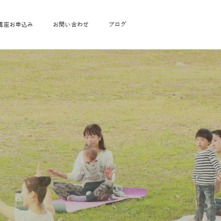
講座お申込み
お問い合わせ
ブログ
フローヨガ1DAY講座
toysrus無料体験会
JAHA資格講座一覧
学
ベビママピラティス1DAY講座
babypark無料体験会
ヨガ資格講座価格の一覧表
ガ通学
ヨガ資格講座価格の一覧表
アクサ生命無料体験会
卒業生の声
通学
JAHAnavi Lesson
オンライン講座
通学
学
サージ
学
キッズヨガ通信