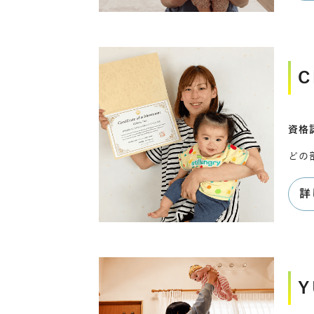
C
資格認
どの
詳
Y