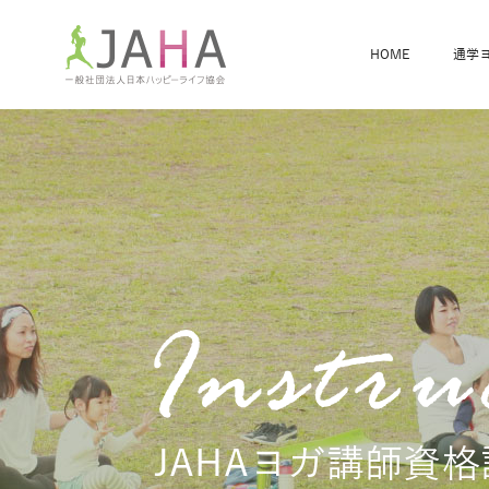
HOME
通学
骨盤スリムヨガ
ベビママヨガ
全米ヨガRYT200
®
ヨガレッスンカレンダー
骨盤スリムヨガ®通信
JAHA資格講座一覧
JAHAについて
JAHAヨガスタ
オンラインヨガ
ベビママヨガW
卒業生の声
JAHAヨガ講師資