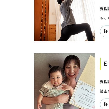
資格
もと
詳
E
資格認
講座
詳