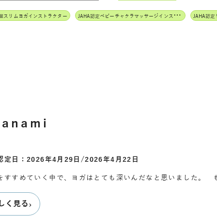
J
AHA認定ベビーチャクラマッサージインストラクター
骨盤スリムヨガインストラクター
anami
定日：2026年4月29日/2026年4月22日
をすすめていく中で、ヨガはとても深いんだなと思いました。 
›
しく見る