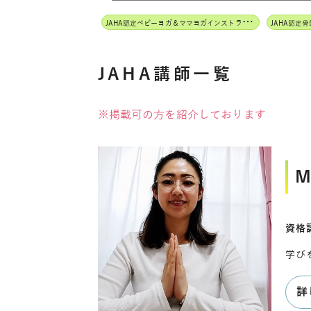
J
AHA認定ベビーヨガ＆ママヨガインストラクター
JAHA認定
JAHA講師一覧
※掲載可の方を紹介しております
M
資格認
学び
詳