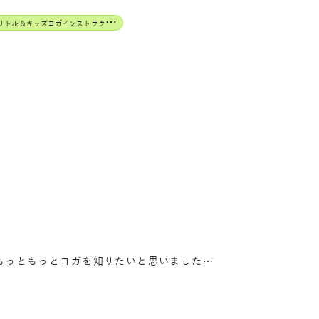
J
AHA認定リトル＆キッズヨガインストラクター
もっともっとヨガを知りたいと思いました…