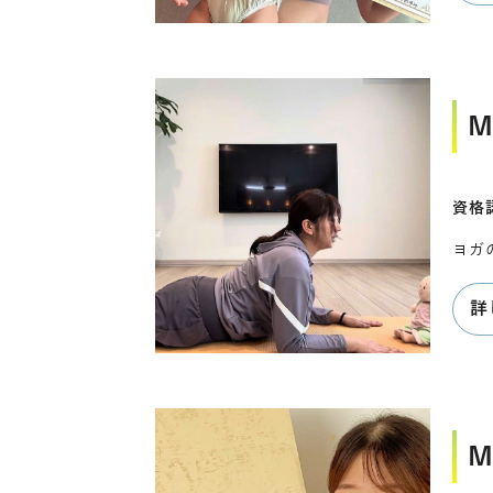
M
資格
ヨガ
詳
M