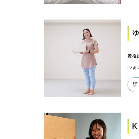
資格
今ま
詳
K