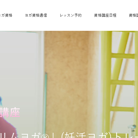
ヨガ資格
ヨガ資格通信
レッスン予約
資格講座日程
資格
開業サポート
全米ヨガRYT200
妊活ヨガ
JAHAnavi
骨盤スリムヨガ®通
マタニティヨガ
トップメインに戻る
ベビーヨガ＆ママヨ
産後ヨガ
リトル＆キッズヨガ
ベビママヨガ
キッズヨガ
エモーションヨガ®
キッズヨガ
美ママピラティ
エモーションヨ
ベビーマッサー
ス
ガ®
ジ
ベビーマッサージ通
ベビーチャクラマッ
美ママピラティス通
ジオ概要
詳細
通信
ベビー「ピラティス＆ヨガ」W通信
出張ヨガ・オフィスヨガ
養成講座お申込み
直営校ブログ
リトル＆
講座
スリムヨガ®」
(妊活ヨガ)ト