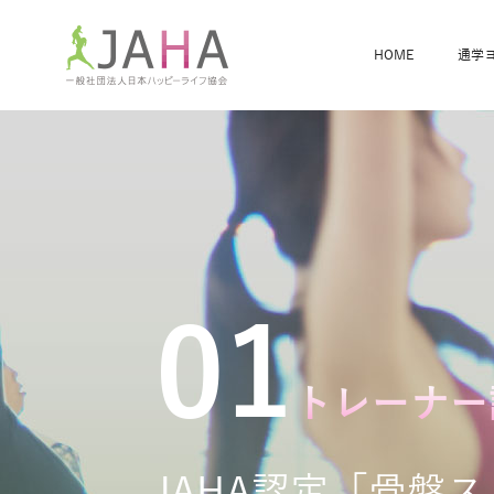
HOME
通学
骨盤スリムヨガ
ベビママヨガ
全米ヨガRYT200
®
ヨガレッスンカレンダー
骨盤スリムヨガ®通信
JAHA資格講座一覧
JAHAについて
JAHAヨガスタ
オンラインヨガ
ベビママヨガW
卒業生の声
01
トレーナー
JAHA認定「骨盤