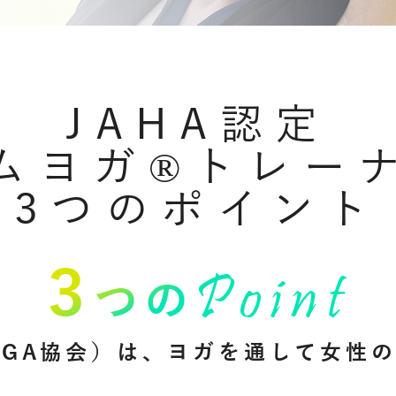
JAHA認定
ムヨガ®トレー
3つのポイント
YOGA協会）は、ヨガを通して女