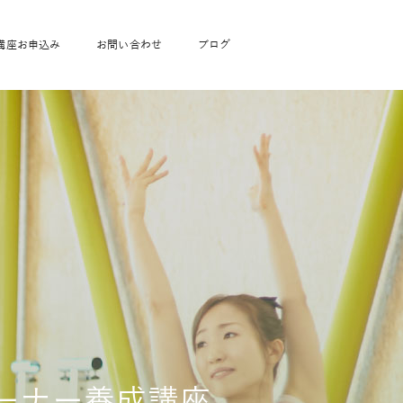
講座お申込み
お問い合わせ
ブログ
フローヨガ1DAY講座
toysrus無料体験会
JAHA資格講座一覧
学
ベビママピラティス1DAY講座
babypark無料体験会
ヨガ資格講座価格の一覧表
ガ通学
ヨガ資格講座価格の一覧表
アクサ生命無料体験会
卒業生の声
通学
JAHAnavi Lesson
オンライン講座
通学
学
サージ
学
キッズヨガ通信
レーナー養成講座