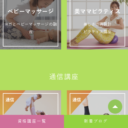
ベビーマッサージ
美ママピラティス
ヨガとベビーマッサージの融
美しさの再設計
合
ピラティス講座
通信講座
ベビママヨガ
ピラティス＆ヨガ
資格講座一覧
新着ブログ
ベビーマッサージ
WithBaby