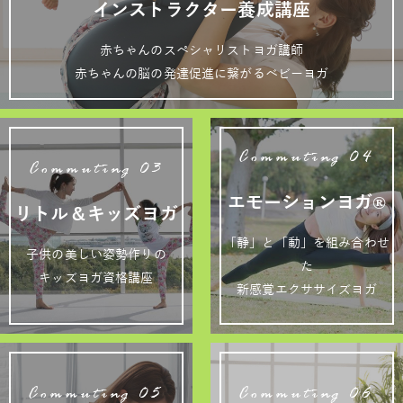
インストラクター養成講座
赤ちゃんのスペシャリストヨガ講師
赤ちゃんの脳の発達促進に繋がるベビーヨガ
Commuting 04
Commuting 03
エモーションヨガ®
リトル＆キッズヨガ
「静」と「動」を組み合わせ
子供の美しい姿勢作りの
た
キッズヨガ資格講座
新感覚エクササイズヨガ
Commuting 05
Commuting 06