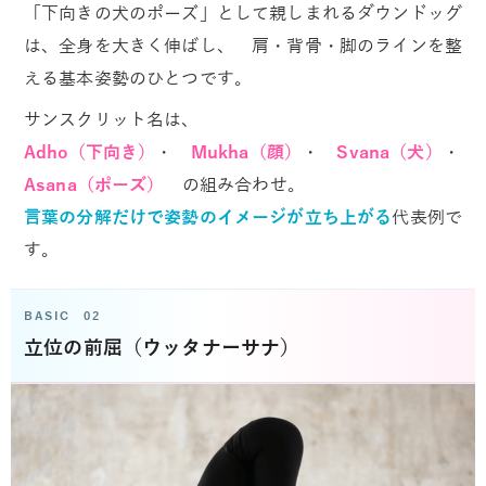
「下向きの犬のポーズ」として親しまれるダウンドッグ
は、全身を大きく伸ばし、 肩・背骨・脚のラインを整
える基本姿勢のひとつです。
サンスクリット名は、
Adho（下向き）
・
Mukha（顔）
・
Svana（犬）
・
Asana（ポーズ）
の組み合わせ。
言葉の分解だけで姿勢のイメージが立ち上がる
代表例で
す。
BASIC 02
立位の前屈（ウッタナーサナ）