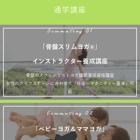
通学講座
Commuting 01
「骨盤スリムヨガ®」
インストラクター養成講座
骨盤のスペシャリストヨガ講師育成資格講座
女性のライフステージに合わせて「妊活～マタニティ～産後」可
能
Commuting 02
「ベビーヨガ＆ママヨガ」