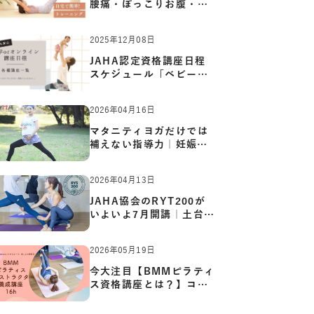
腰痛・ぽっこりお腹・姿
勢崩…
2025年12月08日
JAHA認定資格講座日程
スケジュール「ベビーヨ
ガ:キッ…
2026年04月16日
マタニティヨガだけでは
補えない指導力｜妊娠期
の体…
2026年04月13日
JAHA協会のRYT200が
いよいよ7月開講｜土台か
ら応用ま…
2026年05月19日
今大注目【BMMピラティ
ス資格講座とは？】コア
からカ…