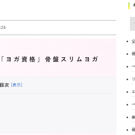
キ
24
全
「ヨガ資格」骨盤スリムヨガ
目次
[表示]