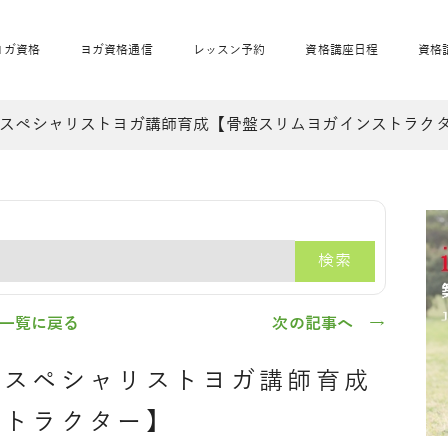
ヨガ資格
ヨガ資格通信
レッスン予約
資格講座日程
資格
スペシャリストヨガ講師育成【骨盤スリムヨガインストラク
開業サポート
全米ヨガRYT200
妊活ヨガ
JAHAnavi
骨盤スリムヨガ®通
マタニティヨガ
トップメインに戻る
ベビーヨガ＆ママヨ
産後ヨガ
リトル＆キッズヨガ
ベビママヨガ
キッズヨガ
エモーションヨガ®
キッズヨガ
美ママピラティ
エモーションヨ
ベビーマッサー
ス
ガ®
ジ
ベビーマッサージ通
ベビーチャクラマッ
検索
美ママピラティス通
ジオ概要
詳細
通信
ベビー「ピラティス＆ヨガ」W通信
出張ヨガ・オフィスヨガ
養成講座お申込み
直営校ブログ
リトル＆
一覧に戻る
次の記事へ →
のスペシャリストヨガ講師育成
ストラクター】