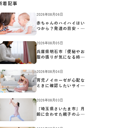
新着記事
2026年08月06日
赤ちゃんのハイハイはい
つから？発達の目安・練
習方…
2026年08月05日
兵庫県明石市「便秘やお
腹の張りが気になる時に
知っ…
2026年08月04日
育児ノイローゼが心配な
ときに確認したいサイン
と心…
2026年08月03日
『埼玉県さいたま市』月
齢に合わせた親子のふれ
あい…