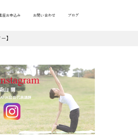
講座お申込み
お問い合わせ
ブログ
ター】
フローヨガ1DAY講座
toysrus無料体験会
JAHA資格講座一覧
学
ベビママピラティス1DAY講座
babypark無料体験会
ヨガ資格講座価格の一覧表
ガ通学
ヨガ資格講座価格の一覧表
アクサ生命無料体験会
卒業生の声
通学
JAHAnavi Lesson
オンライン講座
通学
学
サージ
学
キッズヨガ通信