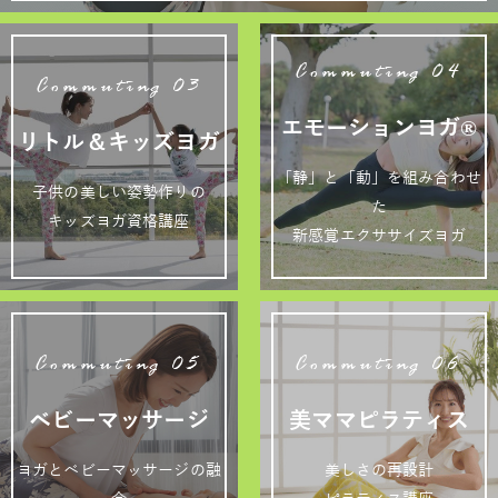
Commuting 04
Commuting 03
エモーションヨガ®
リトル＆キッズヨガ
「静」と「動」を組み合わせ
子供の美しい姿勢作りの
た
キッズヨガ資格講座
新感覚エクササイズヨガ
Commuting 05
Commuting 06
ベビーマッサージ
美ママピラティス
ヨガとベビーマッサージの融
美しさの再設計