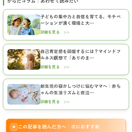
からだコラム｜あわせて読みたい
子どもの集中力と自信を育てる。モチベ
ーションが湧く環境と大…
詳細を見る >>
自己肯定感を回復するには？マインドフ
ルネス瞑想で「ありのま…
詳細を見る >>
新生児の寝かしつけに悩むママへ｜赤ち
ゃんの生活リズムと夜泣…
詳細を見る >>
この記事を読んだ方へ｜次におすすめ
✦