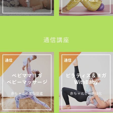
合
ピラティス講座
通信講座
ベビママヨガ
ピラティス＆ヨガ
ベビーマッサージ
WithBaby
赤ちゃんの育脳促進
赤ちゃんと体幹強化