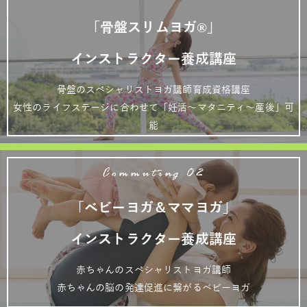
「骨盤スリムヨガ®」
インストラクター養成講座
骨盤のスペシャリストヨガ講師育成資格講座
女性のライフステージに合わせて「妊活～マタニティ～産後」可
能
Commuting 02
「ベビーヨガ＆ママヨガ」
インストラクター養成講座
赤ちゃんのスペシャリストヨガ講師
赤ちゃんの脳の発達促進に繋がるベビーヨガ