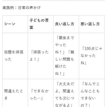
実践例：日常の声かけ
子どもの言
シーン
良い返し方
悪い返し方
葉
「最後まで
やった
「100点じゃ
宿題を頑張
「頑張った
ね！」「難
なかった
った
よ！」
しい問題も
ね」
解けた
ね！」
「大丈夫だ
「なんでこ
間違えたと
「できなか
よ、間違え
んなことも
き
った…」
ても次につ
できない
ながるよ」
の？」