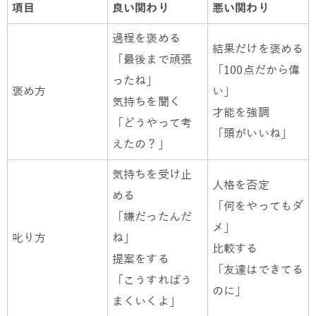
項目
良い関わり
悪い関わり
過程を褒める
結果だけを褒める
「最後まで頑張
「100点だから偉
ったね」
褒め方
い」
気持ちを聞く
才能を強調
「どうやって考
「頭がいいね」
えたの？」
気持ちを受け止
人格を否定
める
「何をやってもダ
「嫌だったんだ
メ」
叱り方
ね」
比較する
提案をする
「友達はできてる
「こうすればう
のに」
まくいくよ」