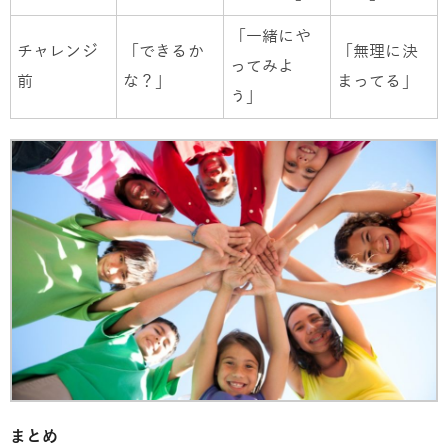
「一緒にや
チャレンジ
「できるか
「無理に決
ってみよ
前
な？」
まってる」
う」
まとめ