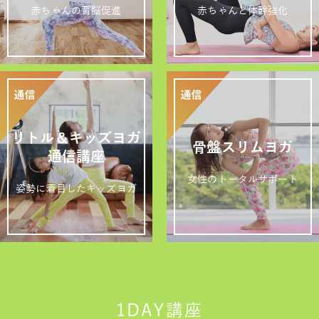
赤ちゃんの育脳促進
赤ちゃんと体幹強化
リトル＆キッズヨガ
骨盤スリムヨガ
通信講座
女性のトータルサポート
姿勢に着目したキッズヨガ
1DAY講座