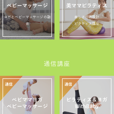
ベビーマッサージ
美ママピラティス
ヨガとベビーマッサージの融
美しさの再設計
合
ピラティス講座
通信講座
ベビママヨガ
ピラティス＆ヨガ
ベビーマッサージ
WithBaby