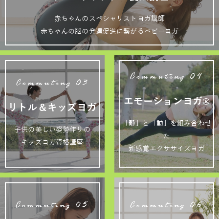
赤ちゃんのスペシャリストヨガ講師
赤ちゃんの脳の発達促進に繋がるベビーヨガ
Commuting 04
Commuting 03
エモーションヨガ®
リトル＆キッズヨガ
「静」と「動」を組み合わせ
子供の美しい姿勢作りの
た
キッズヨガ資格講座
新感覚エクササイズヨガ
Commuting 05
Commuting 06