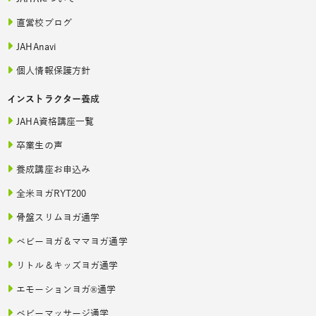
直営校ブログ
JAHAnavi
個人情報保護方針
インストラクター養成
JAHA資格講座一覧
卒業生の声
養成講座お申込み
全米ヨガRYT200
骨盤スリムヨガ通学
ベビーヨガ＆ママヨガ通学
リトル＆キッズヨガ通学
エモーションヨガ®通学
ベビーマッサージ通学