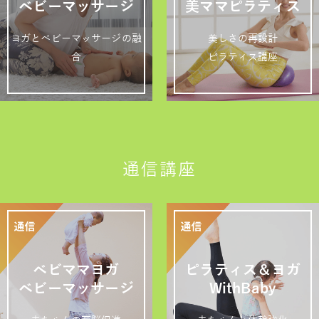
ベビーマッサージ
美ママピラティス
ヨガとベビーマッサージの融
美しさの再設計
合
ピラティス講座
通信講座
ベビママヨガ
ピラティス＆ヨガ
ベビーマッサージ
WithBaby