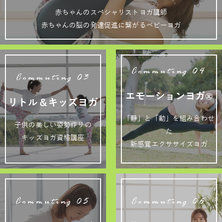
赤ちゃんのスペシャリストヨガ講師
赤ちゃんの脳の発達促進に繋がるベビーヨガ
Commuting 04
Commuting 03
エモーションヨガ®
リトル＆キッズヨガ
「静」と「動」を組み合わせ
子供の美しい姿勢作りの
た
キッズヨガ資格講座
新感覚エクササイズヨガ
Commuting 05
Commuting 06