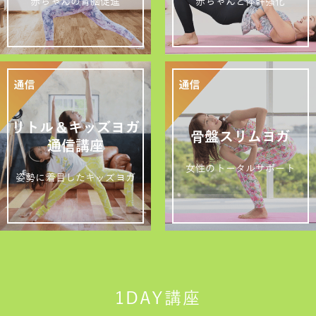
赤ちゃんの育脳促進
赤ちゃんと体幹強化
リトル＆キッズヨガ
骨盤スリムヨガ
通信講座
女性のトータルサポート
姿勢に着目したキッズヨガ
1DAY講座