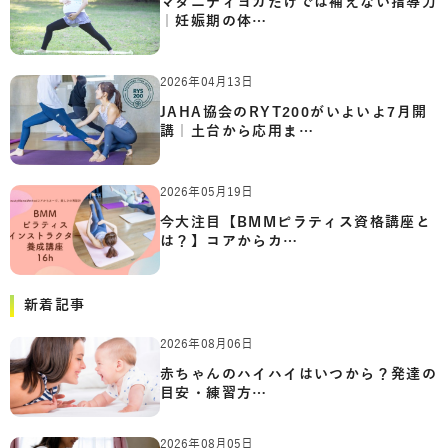
マタニティヨガだけでは補えない指導力
｜妊娠期の体…
2026年04月13日
JAHA協会のRYT200がいよいよ7月開
講｜土台から応用ま…
2026年05月19日
今大注目【BMMピラティス資格講座と
は？】コアからカ…
新着記事
2026年08月06日
赤ちゃんのハイハイはいつから？発達の
目安・練習方…
2026年08月05日