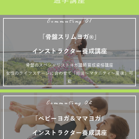
通学講座
Commuting 01
「骨盤スリムヨガ®」
インストラクター養成講座
骨盤のスペシャリストヨガ講師育成資格講座
女性のライフステージに合わせて「妊活～マタニティ～産後」可
能
Commuting 02
「ベビーヨガ＆ママヨガ」
インストラクター養成講座