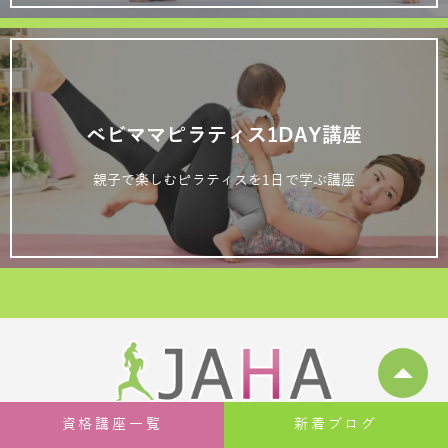
ベビママピラティス1DAY講座
親子で楽しむピラティスを1日で学ぶ講座
資格講座一覧
新着ブログ
〒260-0025