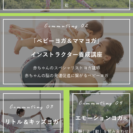
能
Commuting 02
「ベビーヨガ＆ママヨガ」
インストラクター養成講座
赤ちゃんのスペシャリストヨガ講師
赤ちゃんの脳の発達促進に繋がるベビーヨガ
Commuting 04
Commuting 03
エモーションヨガ®
リトル＆キッズヨガ
「静」と「動」を組み合わせ