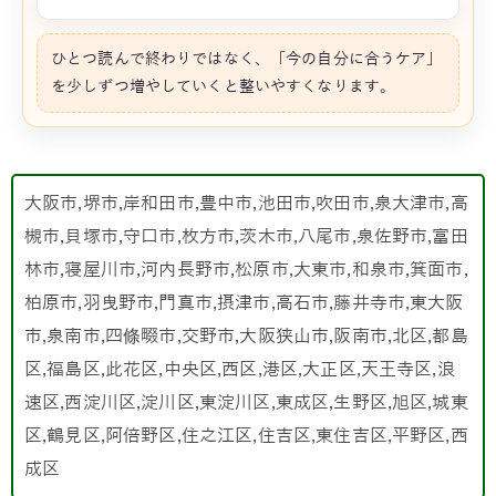
ひとつ読んで終わりではなく、「今の自分に合うケア」
を少しずつ増やしていくと整いやすくなります。
大阪市,堺市,岸和田市,豊中市,池田市,吹田市,泉大津市,高
槻市,貝塚市,守口市,枚方市,茨木市,八尾市,泉佐野市,富田
林市,寝屋川市,河内長野市,松原市,大東市,和泉市,箕面市,
柏原市,羽曳野市,門真市,摂津市,高石市,藤井寺市,東大阪
市,泉南市,四條畷市,交野市,大阪狭山市,阪南市,北区,都島
区,福島区,此花区,中央区,西区,港区,大正区,天王寺区,浪
速区,西淀川区,淀川区,東淀川区,東成区,生野区,旭区,城東
区,鶴見区,阿倍野区,住之江区,住吉区,東住吉区,平野区,西
成区