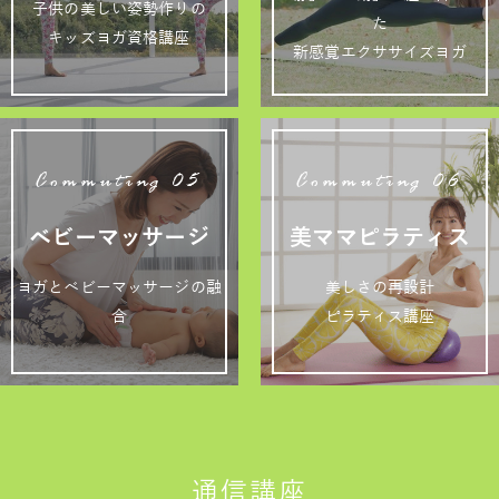
子供の美しい姿勢作りの
た
キッズヨガ資格講座
新感覚エクササイズヨガ
Commuting 05
Commuting 06
ベビーマッサージ
美ママピラティス
ヨガとベビーマッサージの融
美しさの再設計
合
ピラティス講座
通信講座