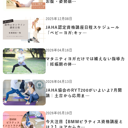
お腹・姿勢崩…
2025年12月08日
JAHA認定資格講座日程スケジュール
「ベビーヨガ:キッ…
2026年04月16日
マタニティヨガだけでは補えない指導力
｜妊娠期の体…
2026年04月13日
JAHA協会のRYT200がいよいよ7月開
講｜土台から応用ま…
2026年05月19日
今大注目【BMMピラティス資格講座と
は？】コアからカ…