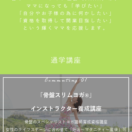
ママになっても「学びたい」
「自分やお子様の為に何かしたい」
「資格を取得して開業目指したい」
という輝くママを応援します。
通学講座
Commuting 01
「骨盤スリムヨガ®」
インストラクター養成講座
骨盤のスペシャリストヨガ講師育成資格講座
女性のライフステージに合わせて「妊活～マタニティ～産後」可