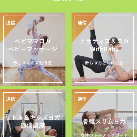
ベビママヨガ
ピラティス＆ヨガ
ベビーマッサージ
WithBaby
赤ちゃんの育脳促進
赤ちゃんと体幹強化
リトル＆キッズヨガ
骨盤スリムヨガ
通信講座
女性のトータルサポート