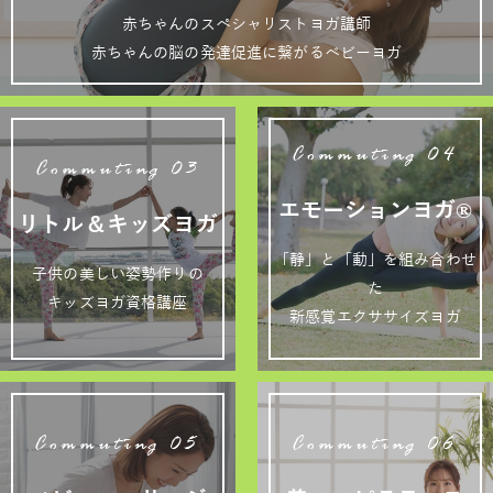
赤ちゃんのスペシャリストヨガ講師
赤ちゃんの脳の発達促進に繋がるベビーヨガ
Commuting 04
Commuting 03
エモーションヨガ®
リトル＆キッズヨガ
「静」と「動」を組み合わせ
子供の美しい姿勢作りの
た
キッズヨガ資格講座
新感覚エクササイズヨガ
Commuting 05
Commuting 06