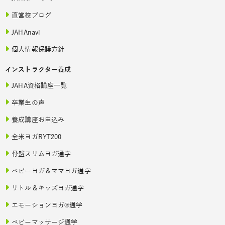
直営校ブログ
JAHAnavi
個人情報保護方針
インストラクター養成
JAHA資格講座一覧
卒業生の声
養成講座お申込み
全米ヨガRYT200
骨盤スリムヨガ通学
ベビーヨガ＆ママヨガ通学
リトル＆キッズヨガ通学
エモーションヨガ®通学
ベビーマッサージ通学