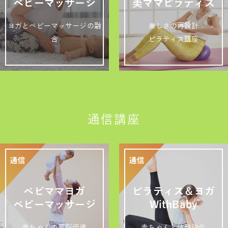
ベビーマッサージ
美ママピラティス
ヨガとベビーマッサージの融
美しさの再設計
合
ピラティス講座
通信講座
ベビママヨガ
ピラティス＆ヨガ
ベビーマッサージ
WithBaby
赤ちゃんの育脳促進
赤ちゃんと体幹強化