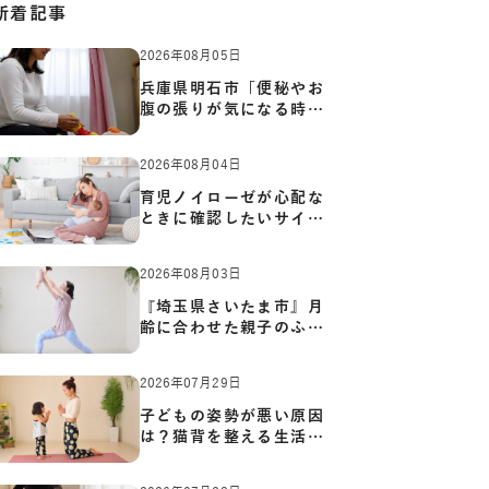
新着記事
2026年08月05日
兵庫県明石市「便秘やお
腹の張りが気になる時に
知っ…
2026年08月04日
育児ノイローゼが心配な
ときに確認したいサイン
と心…
2026年08月03日
『埼玉県さいたま市』月
齢に合わせた親子のふれ
あい…
2026年07月29日
子どもの姿勢が悪い原因
は？猫背を整える生活習
慣と…