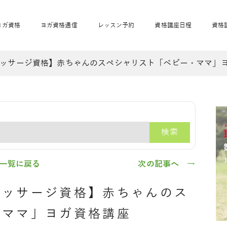
ヨガ資格
ヨガ資格通信
レッスン予約
資格講座日程
資格
ッサージ資格】赤ちゃんのスペシャリスト「ベビー・ママ」
開業サポート
全米ヨガRYT200
妊活ヨガ
JAHAnavi
骨盤スリムヨガ®通
マタニティヨガ
トップメインに戻る
ベビーヨガ＆ママヨ
産後ヨガ
リトル＆キッズヨガ
ベビママヨガ
キッズヨガ
エモーションヨガ®
キッズヨガ
美ママピラティ
エモーションヨ
ベビーマッサー
ス
ガ®
ジ
ベビーマッサージ通
ベビーチャクラマッ
検索
美ママピラティス通
ジオ概要
詳細
通信
ベビー「ピラティス＆ヨガ」W通信
出張ヨガ・オフィスヨガ
養成講座お申込み
直営校ブログ
リトル＆
一覧に戻る
次の記事へ →
マッサージ資格】赤ちゃんのス
・ママ」ヨガ資格講座