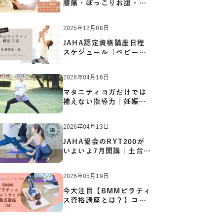
腰痛・ぽっこりお腹・姿
勢崩…
2025年12月08日
JAHA認定資格講座日程
スケジュール「ベビーヨ
ガ:キッ…
2026年04月16日
マタニティヨガだけでは
補えない指導力｜妊娠期
の体…
2026年04月13日
JAHA協会のRYT200が
いよいよ7月開講｜土台か
ら応用ま…
2026年05月19日
今大注目【BMMピラティ
ス資格講座とは？】コア
からカ…