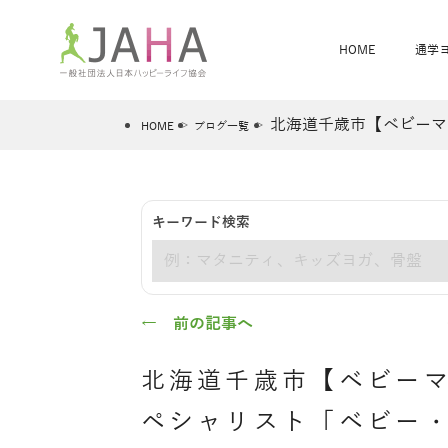
HOME
通学
北海道千歳市【ベビーマ
HOME
ブログ一覧
骨盤スリムヨガ
ベビママヨガ
キーワード検索
全米ヨガRYT200
®
キーワード
ヨガレッスンカレンダー
骨盤スリムヨガ®通信
JAHA資格講座一覧
JAHAについて
JAHAヨガスタ
オンラインヨガ
ベビママヨガW
卒業生の声
← 前の記事へ
北海道千歳市【ベビー
ペシャリスト「ベビー