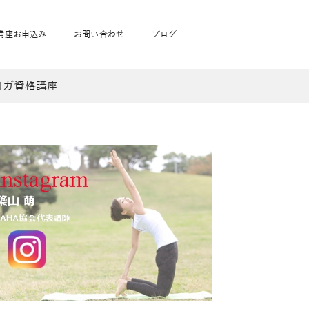
講座お申込み
お問い合わせ
ブログ
ヨガ資格講座
フローヨガ1DAY講座
toysrus無料体験会
JAHA資格講座一覧
学
ベビママピラティス1DAY講座
babypark無料体験会
ヨガ資格講座価格の一覧表
ガ通学
ヨガ資格講座価格の一覧表
アクサ生命無料体験会
卒業生の声
通学
JAHAnavi Lesson
オンライン講座
通学
学
サージ
学
キッズヨガ通信