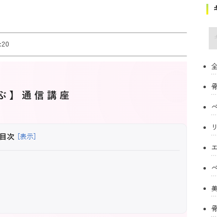
キ
20
全
ぶ】通信講座
目次
[表示]