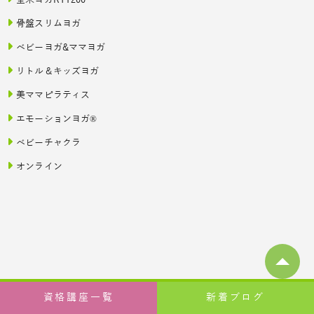
全米ヨガRYT200
骨盤スリムヨガ
ベビーヨガ&ママヨガ
リトル＆キッズヨガ
美ママピラティス
エモーションヨガ®
ベビーチャクラ
オンライン
© 一般社団法人日本ハッピーライフ協会（JAHA）ヨガで繋がる
資格講座一覧
新着ブログ
幸せ, 2020–2026 All Rights Reserved.