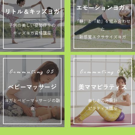
エモーションヨガ®
リトル＆キッズヨガ
「静」と「動」を組み合わせ
子供の美しい姿勢作りの
た
キッズヨガ資格講座
新感覚エクササイズヨガ
Commuting 05
Commuting 06
ベビーマッサージ
美ママピラティス
ヨガとベビーマッサージの融
美しさの再設計
合
ピラティス講座