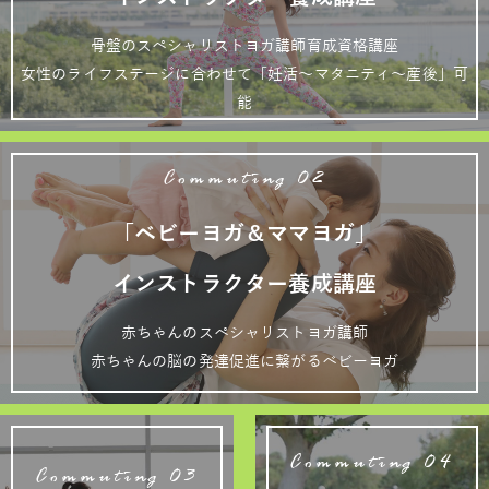
骨盤のスペシャリストヨガ講師育成資格講座
女性のライフステージに合わせて「妊活～マタニティ～産後」可
能
Commuting 02
「ベビーヨガ＆ママヨガ」
インストラクター養成講座
赤ちゃんのスペシャリストヨガ講師
赤ちゃんの脳の発達促進に繋がるベビーヨガ
Commuting 04
Commuting 03