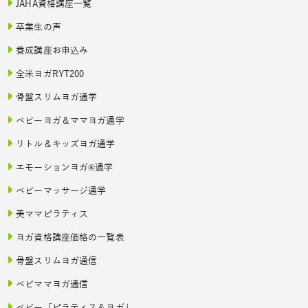
JAHA資格講座一覧
卒業生の声
養成講座お申込み
全米ヨガRYT200
骨盤スリムヨガ通学
ベビーヨガ＆ママヨガ通学
リトル＆キッズヨガ通学
エモーションヨガ®通学
ベビーマッサージ通学
美ママピラティス
ヨガ資格講座価格の一覧表
骨盤スリムヨガ通信
ベビママヨガ通信