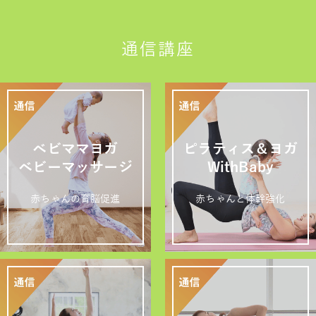
通信講座
ベビママヨガ
ピラティス＆ヨガ
ベビーマッサージ
WithBaby
赤ちゃんの育脳促進
赤ちゃんと体幹強化