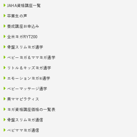
JAHA資格講座一覧
卒業生の声
養成講座お申込み
全米ヨガRYT200
骨盤スリムヨガ通学
ベビーヨガ＆ママヨガ通学
リトル＆キッズヨガ通学
エモーションヨガ®通学
ベビーマッサージ通学
美ママピラティス
ヨガ資格講座価格の一覧表
骨盤スリムヨガ通信
ベビママヨガ通信