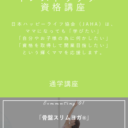
資格講座
日本ハッピーライフ協会（JAHA）は、
ママになっても「学びたい」
「自分やお子様の為に何かしたい」
「資格を取得して開業目指したい」
という輝くママを応援します。
通学講座
Commuting 01
「骨盤スリムヨガ®」