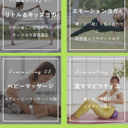
Commuting 03
エモーションヨガ®
リトル＆キッズヨガ
「静」と「動」を組み合わせ
子供の美しい姿勢作りの
た
キッズヨガ資格講座
新感覚エクササイズヨガ
Commuting 05
Commuting 06
ベビーマッサージ
美ママピラティス
ヨガとベビーマッサージの融
美しさの再設計
合
ピラティス講座