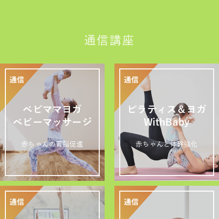
通信講座
ベビママヨガ
ピラティス＆ヨガ
ベビーマッサージ
WithBaby
赤ちゃんの育脳促進
赤ちゃんと体幹強化