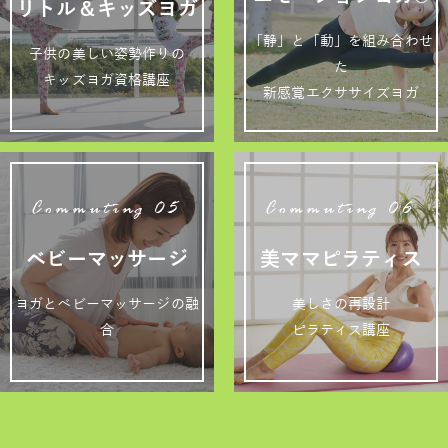
リトル＆キッズヨガ
「静」と「動」を組み合わせ
子供の美しい姿勢作りの
た
キッズヨガ資格講座
新感覚エクササイズヨガ
Commuting 05
Commuting 06
ベビーマッサージ
美ママピラティス
ヨガとベビーマッサージの融
美しさの再設計
合
ピラティス講座