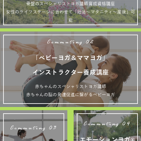
骨盤のスペシャリストヨガ講師育成資格講座
女性のライフステージに合わせて「妊活～マタニティ～産後」可
能
Commuting 02
「ベビーヨガ＆ママヨガ」
インストラクター養成講座
赤ちゃんのスペシャリストヨガ講師
赤ちゃんの脳の発達促進に繋がるベビーヨガ
Commuting 04
Commuting 03
エモーションヨガ®