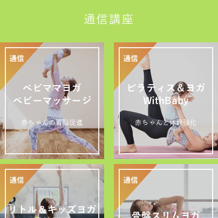
通信講座
ベビママヨガ
ピラティス＆ヨガ
ベビーマッサージ
WithBaby
赤ちゃんの育脳促進
赤ちゃんと体幹強化
リトル＆キッズヨガ
骨盤スリムヨガ