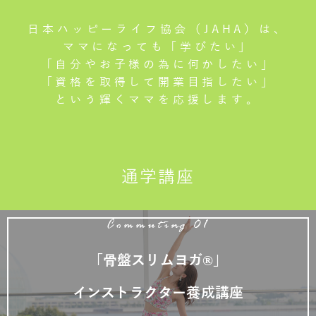
日本ハッピーライフ協会（JAHA）は、
ママになっても「学びたい」
「自分やお子様の為に何かしたい」
「資格を取得して開業目指したい」
という輝くママを応援します。
通学講座
Commuting 01
「骨盤スリムヨガ®」
インストラクター養成講座