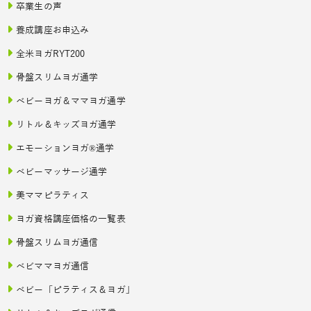
卒業生の声
養成講座お申込み
全米ヨガRYT200
骨盤スリムヨガ通学
ベビーヨガ＆ママヨガ通学
リトル＆キッズヨガ通学
エモーションヨガ®通学
ベビーマッサージ通学
美ママピラティス
ヨガ資格講座価格の一覧表
骨盤スリムヨガ通信
ベビママヨガ通信
ベビー「ピラティス＆ヨガ」