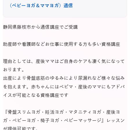
（ベビーヨガ＆ママヨガ）通信
静岡県藤枝市から通信講座でご受講
助産師や看護師などお仕事に使用する方
も
多い資格講座
理由としては、
産後ママはご自身のケア
も
凄く気になって
おります。
出産により骨盤底筋のゆるみにより尿漏れなど様々な悩み
を抱えま
す。赤ちゃんにはベビマ・
産後のママに
も
アドバ
イスが可能となる資格講座です
『骨盤スリムヨガ・妊活ヨガ・マタニティヨガ・産後ヨ
ガ・ベビーヨガ・椅子ヨガ・ベビーマッサージ』レッスン
が提供可能です。