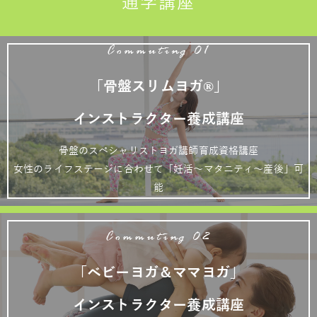
通学講座
Commuting 01
「骨盤スリムヨガ®」
インストラクター養成講座
骨盤のスペシャリストヨガ講師育成資格講座
女性のライフステージに合わせて「妊活～マタニティ～産後」可
能
Commuting 02
「ベビーヨガ＆ママヨガ」
インストラクター養成講座