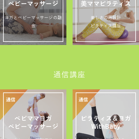
ベビーマッサージ
美ママピラティス
ヨガとベビーマッサージの融
美しさの再設計
合
ピラティス講座
通信講座
ベビママヨガ
ピラティス＆ヨガ
ベビーマッサージ
WithBaby