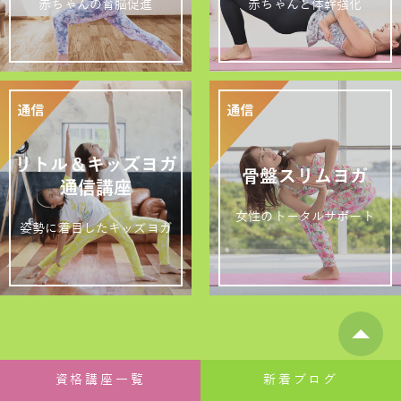
赤ちゃんの育脳促進
赤ちゃんと体幹強化
リトル＆キッズヨガ
骨盤スリムヨガ
通信講座
女性のトータルサポート
姿勢に着目したキッズヨガ
1DAY講座
資格講座一覧
新着ブログ