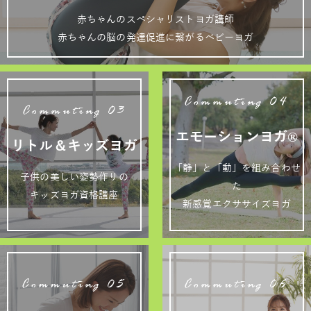
赤ちゃんのスペシャリストヨガ講師
赤ちゃんの脳の発達促進に繋がるベビーヨガ
Commuting 04
Commuting 03
エモーションヨガ®
リトル＆キッズヨガ
「静」と「動」を組み合わせ
子供の美しい姿勢作りの
た
キッズヨガ資格講座
新感覚エクササイズヨガ
Commuting 05
Commuting 06