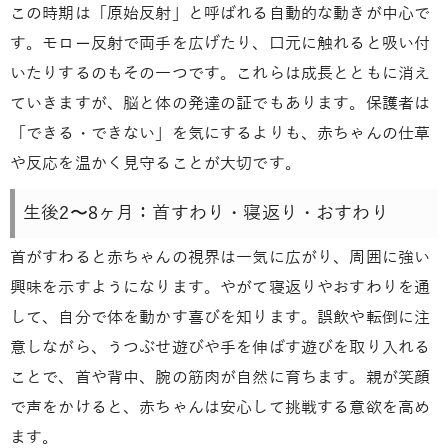
この時期は「原始反射」と呼ばれる自動的な動きが中心で
す。モロー反射で両手を広げたり、口元に触れると吸い付
いたりするのもその一つです。これらは成長とともに消え
ていきますが、脳と体の発達の証でもあります。保護者は
「できる・できない」を気にするよりも、赤ちゃんの仕草
や反応を温かく見守ることが大切です。
生後2〜8ヶ月：首すわり・寝返り・おすわり
首がすわると赤ちゃんの視界は一気に広がり、周囲に強い
興味を示すようになります。やがて寝返りやおすわりを通
して、自分で体を動かす喜びを知ります。誤飲や転倒に注
意しながら、うつぶせ遊びや手を伸ばす遊びを取り入れる
ことで、首や背中、腕の筋肉が自然に育ちます。親が笑顔
で声をかけると、赤ちゃんは安心して挑戦する意欲を高め
ます。