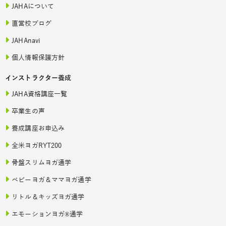
JAHAについて
直営校ブログ
JAHAnavi
個人情報保護方針
インストラクター養成
JAHA資格講座一覧
卒業生の声
養成講座お申込み
全米ヨガRYT200
骨盤スリムヨガ通学
ベビーヨガ＆ママヨガ通学
リトル＆キッズヨガ通学
エモーションヨガ®通学