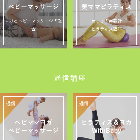
ベビーマッサージ
美ママピラティス
ヨガとベビーマッサージの融
美しさの再設計
合
ピラティス講座
通信講座
ベビママヨガ
ピラティス＆ヨガ
ベビーマッサージ
WithBaby