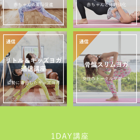
赤ちゃんの育脳促進
赤ちゃんと体幹強化
リトル＆キッズヨガ
骨盤スリムヨガ
通信講座
女性のトータルサポート
姿勢に着目したキッズヨガ
1DAY講座