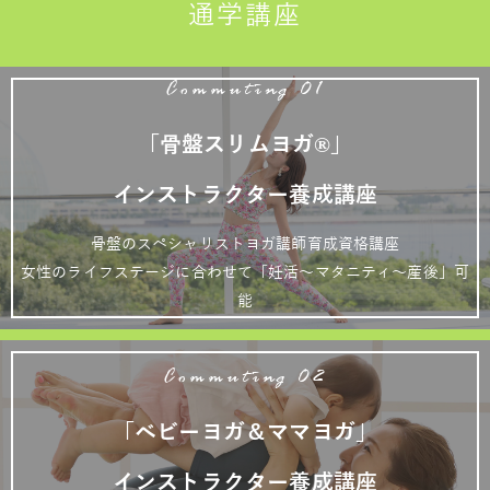
通学講座
Commuting 01
「骨盤スリムヨガ®」
インストラクター養成講座
骨盤のスペシャリストヨガ講師育成資格講座
女性のライフステージに合わせて「妊活～マタニティ～産後」可
能
Commuting 02
「ベビーヨガ＆ママヨガ」
インストラクター養成講座