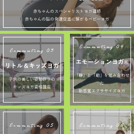
赤ちゃんのスペシャリストヨガ講師
赤ちゃんの脳の発達促進に繋がるベビーヨガ
Commuting 04
Commuting 03
エモーションヨガ®
リトル＆キッズヨガ
「静」と「動」を組み合わせ
子供の美しい姿勢作りの
た
キッズヨガ資格講座
新感覚エクササイズヨガ
Commuting 05
Commuting 06