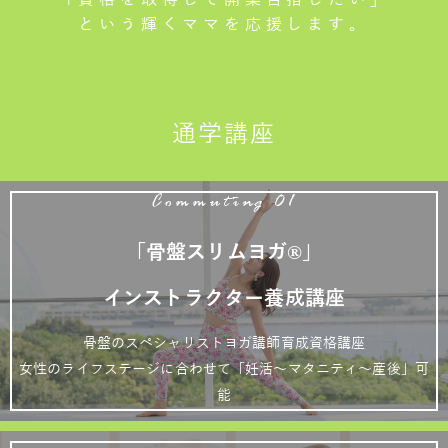
という輝くママを応援します。
通学講座
Commuting 01
「骨盤スリムヨガ®」
インストラクター養成講座
骨盤のスペシャリストヨガ講師育成資格講座
女性のライフステージに合わせて「妊活～マタニティ～産後」可
能