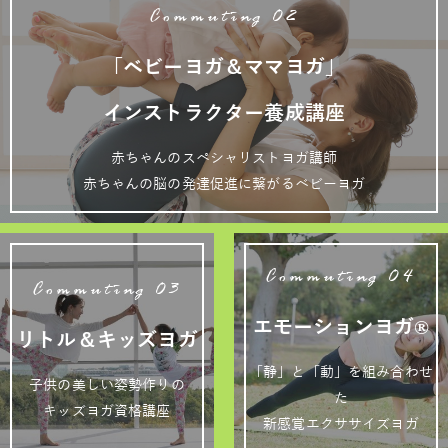
Commuting 02
「ベビーヨガ＆ママヨガ」
インストラクター養成講座
赤ちゃんのスペシャリストヨガ講師
赤ちゃんの脳の発達促進に繋がるベビーヨガ
Commuting 04
Commuting 03
エモーションヨガ®
リトル＆キッズヨガ
「静」と「動」を組み合わせ
子供の美しい姿勢作りの
た
キッズヨガ資格講座
新感覚エクササイズヨガ