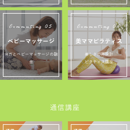
Commuting 05
Commuting 06
ベビーマッサージ
美ママピラティス
ヨガとベビーマッサージの融
美しさの再設計
合
ピラティス講座
通信講座