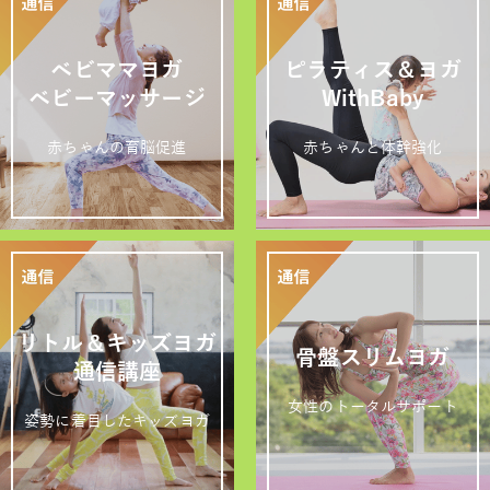
ベビママヨガ
ピラティス＆ヨガ
ベビーマッサージ
WithBaby
赤ちゃんの育脳促進
赤ちゃんと体幹強化
リトル＆キッズヨガ
骨盤スリムヨガ
通信講座
女性のトータルサポート
姿勢に着目したキッズヨガ