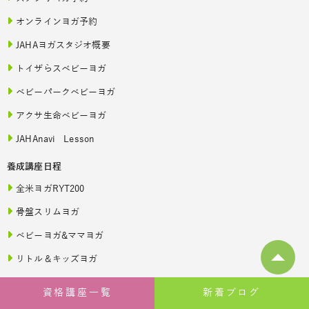
オンラインヨガ予約
JAHAヨガスタジオ概要
トイザらスベビーヨガ
ベビーパークベビーヨガ
アクサ生命ベビーヨガ
JAHAnavi Lesson
養成講座日程
全米ヨガRYT200
骨盤スリムヨガ
ベビーヨガ&ママヨガ
リトル＆キッズヨガ
美ママピラティス
資格講座一覧
新着ブログ
エモーションヨガ®