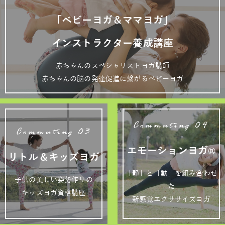
「ベビーヨガ＆ママヨガ」
インストラクター養成講座
赤ちゃんのスペシャリストヨガ講師
赤ちゃんの脳の発達促進に繋がるベビーヨガ
Commuting 04
Commuting 03
エモーションヨガ®
リトル＆キッズヨガ
「静」と「動」を組み合わせ
子供の美しい姿勢作りの
た
キッズヨガ資格講座
新感覚エクササイズヨガ