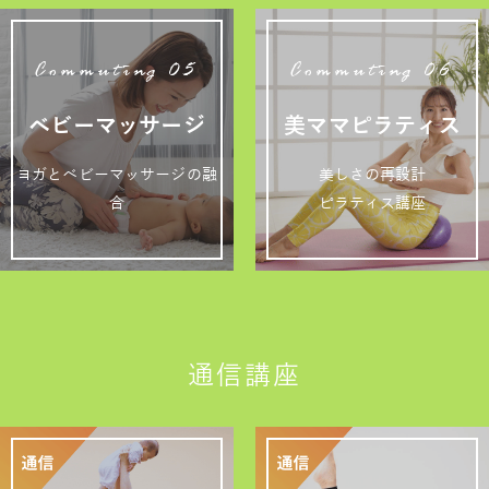
Commuting 05
Commuting 06
ベビーマッサージ
美ママピラティス
ヨガとベビーマッサージの融
美しさの再設計
合
ピラティス講座
通信講座