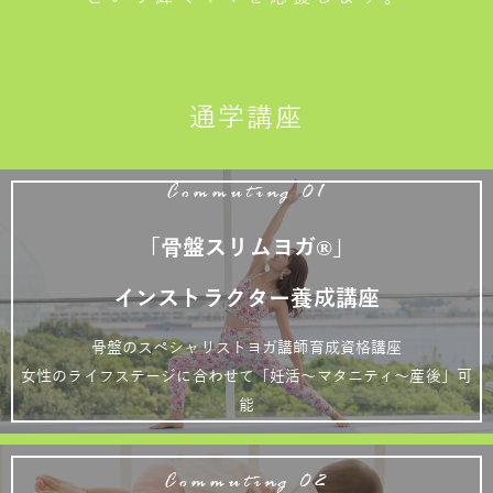
通学講座
Commuting 01
「骨盤スリムヨガ®」
インストラクター養成講座
骨盤のスペシャリストヨガ講師育成資格講座
女性のライフステージに合わせて「妊活～マタニティ～産後」可
能
Commuting 02