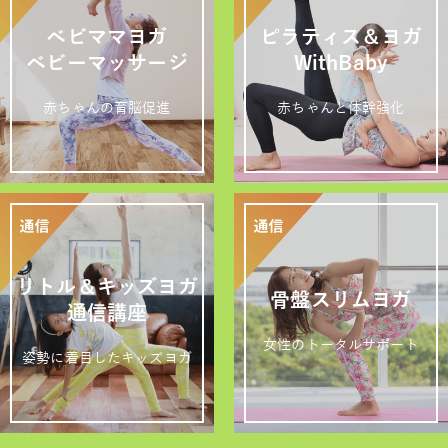
ベビママヨガ
ピラティス＆ヨガ
ベビーマッサージ
WithBaby
赤ちゃんの育脳促進
赤ちゃんと体幹強化
リトル＆キッズヨガ
骨盤スリムヨガ
通信講座
女性のトータルサポート
姿勢に着目したキッズヨガ