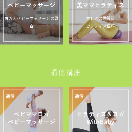
ベビーマッサージ
美ママピラティス
ヨガとベビーマッサージの融
美しさの再設計
合
ピラティス講座
通信講座
ベビママヨガ
ピラティス＆ヨガ
ベビーマッサージ
WithBaby