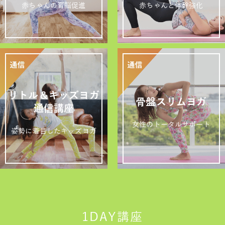
赤ちゃんの育脳促進
赤ちゃんと体幹強化
リトル＆キッズヨガ
骨盤スリムヨガ
通信講座
女性のトータルサポート
姿勢に着目したキッズヨガ
1DAY講座