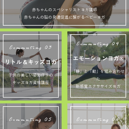
赤ちゃんのスペシャリストヨガ講師
赤ちゃんの脳の発達促進に繋がるベビーヨガ
Commuting 04
Commuting 03
エモーションヨガ®
リトル＆キッズヨガ
「静」と「動」を組み合わせ
子供の美しい姿勢作りの
た
キッズヨガ資格講座
新感覚エクササイズヨガ
Commuting 05
Commuting 06