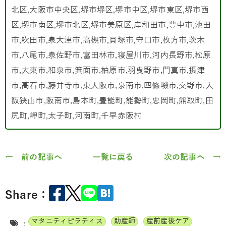
北区,大阪市中央区,堺市堺区,堺市中区,堺市東区,堺市西
区,堺市南区,堺市北区,堺市美原区,岸和田市,豊中市,池田
市,吹田市,泉大津市,高槻市,貝塚市,守口市,枚方市,茨木
市,八尾市,泉佐野市,富田林市,寝屋川市,河内長野市,松原
市,大東市,和泉市,箕面市,柏原市,羽曳野市,門真市,摂津
市,高石市,藤井寺市,東大阪市,泉南市,四條畷市,交野市,大
阪狭山市,阪南市,島本町,豊能町,能勢町,忠岡町,熊取町,田
尻町,岬町,太子町,河南町,千早赤阪村
← 前の記事へ
一覧に戻る
次の記事へ →
Share：
マタニティピラティス
助産師
産前産後ケア
: