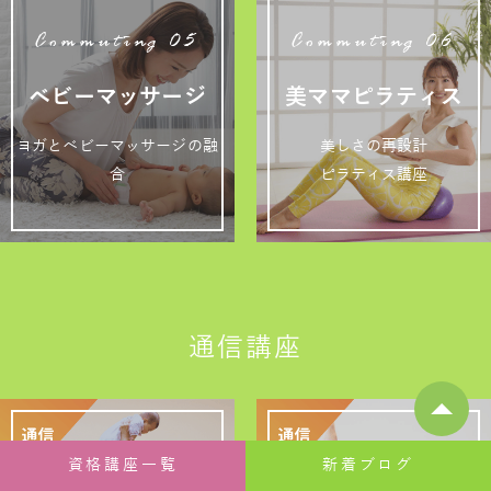
Commuting 05
Commuting 06
ベビーマッサージ
美ママピラティス
ヨガとベビーマッサージの融
美しさの再設計
合
ピラティス講座
通信講座
資格講座一覧
新着ブログ