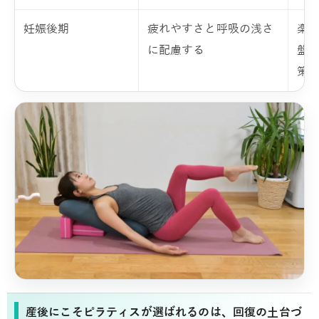
妊娠後期
疲れやすさと呼吸の浅さ
楽
に配慮する
盤
策
産後にこそピラティスが選ばれるのは、回復の土台づ