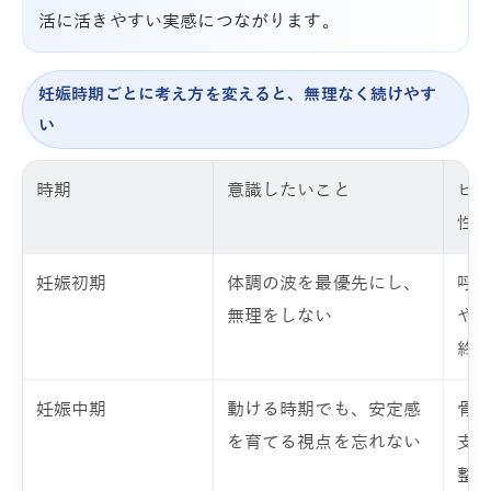
活に活きやすい実感につながります。
妊娠時期ごとに考え方を変えると、無理なく続けやす
い
時期
意識したいこと
ピ
性
妊娠初期
体調の波を最優先にし、
呼
無理をしない
や
終
妊娠中期
動ける時期でも、安定感
骨
を育てる視点を忘れない
支
整