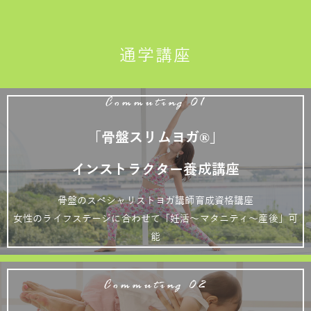
通学講座
Commuting 01
「骨盤スリムヨガ®」
インストラクター養成講座
骨盤のスペシャリストヨガ講師育成資格講座
女性のライフステージに合わせて「妊活～マタニティ～産後」可
能
Commuting 02