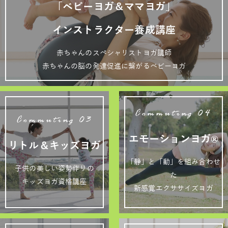
「ベビーヨガ＆ママヨガ」
インストラクター養成講座
赤ちゃんのスペシャリストヨガ講師
赤ちゃんの脳の発達促進に繋がるベビーヨガ
Commuting 04
Commuting 03
エモーションヨガ®
リトル＆キッズヨガ
「静」と「動」を組み合わせ
子供の美しい姿勢作りの
た
キッズヨガ資格講座
新感覚エクササイズヨガ