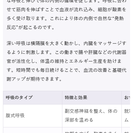
な呼吸と伸びで体の内側の循環を促します。呼吸に合わ
せて筋肉を伸ばすことで血液が流れ込み、細胞が酸素を
多く受け取ります。これにより体の内側で自然な“発熱
反応”が起こるのです。
深い呼吸は横隔膜を大きく動かし、内臓をマッサージす
るように刺激します。この働きで腸や肝臓などの代謝器
官が活性化し、体温の維持とエネルギー生産を助けま
す。短時間でも毎日続けることで、血流の改善と基礎代
謝アップが期待できます。
呼吸のタイプ
特徴と効果
お
副交感神経を整え、体の
就
腹式呼吸
深部を温める
ム