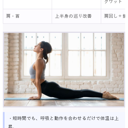
クワット
肩・首
上半身の巡り改善
肩回し＋鎖
・短時間でも、呼吸と動作を合わせるだけで体温は上
昇。