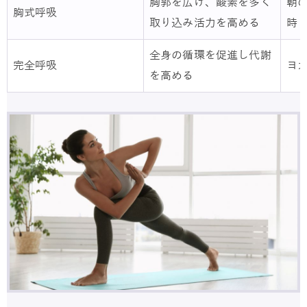
胸郭を広げ、酸素を多く
朝
胸式呼吸
取り込み活力を高める
時
全身の循環を促進し代謝
完全呼吸
ヨ
を高める