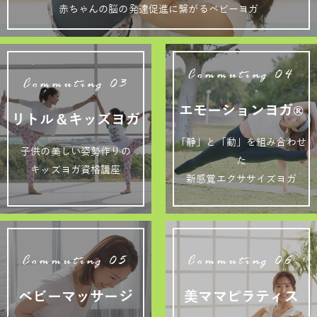
赤ちゃんの脳の発達促進に繋がるベビーヨガ
Commuting 04
Commuting 03
エモーションヨガ®
リトル＆キッズヨガ
「静」と「動」を組み合わせ
子供の美しい姿勢作りの
た
キッズヨガ資格講座
新感覚エクササイズヨガ
Commuting 05
Commuting 06
ベビーマッサージ
美ママピラティス