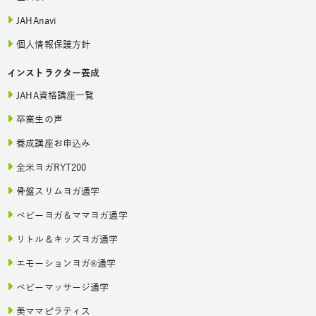
JAHAnavi
個人情報保護方針
インストラクター養成
JAHA資格講座一覧
卒業生の声
養成講座お申込み
全米ヨガRYT200
骨盤スリムヨガ通学
ベビーヨガ＆ママヨガ通学
リトル＆キッズヨガ通学
エモーションヨガ®通学
ベビーマッサージ通学
美ママピラティス