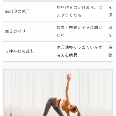
熱を作る力が弱まり、冷
イ
筋肉量の低下
えやすくなる
運
酸素・栄養が全身に届か
ヨ
血流の滞り
ない
を
体温調整がうまくいかず
深
自律神経の乱れ
冷えを助長
整