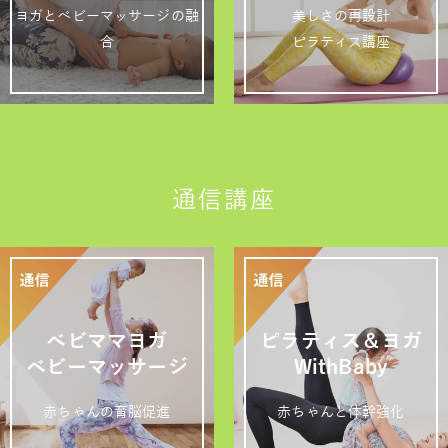
ヨガとベビーマッサージの融
美しさの再設計
合
ピラティス講座
通信講座
ベビママヨガ
ピラティス＆ヨガ
ベビーマッサージ
WithBaby
赤ちゃんの育脳促進
赤ちゃんと体幹強化