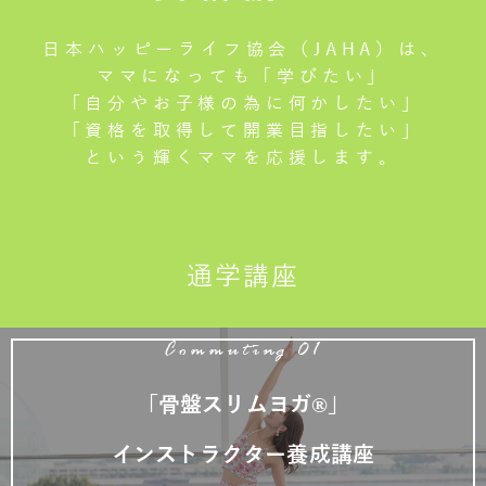
日本ハッピーライフ協会（JAHA）は、
ママになっても「学びたい」
「自分やお子様の為に何かしたい」
「資格を取得して開業目指したい」
という輝くママを応援します。
通学講座
Commuting 01
「骨盤スリムヨガ®」
インストラクター養成講座