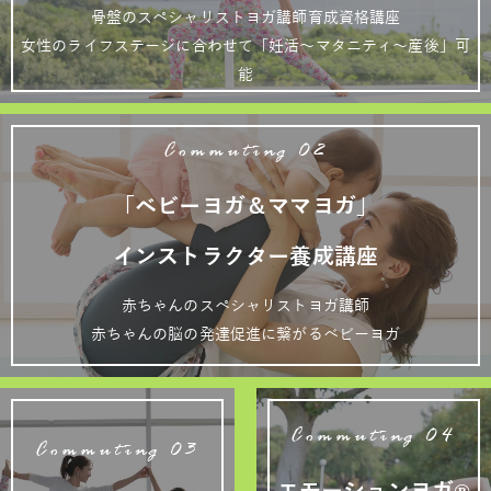
骨盤のスペシャリストヨガ講師育成資格講座
女性のライフステージに合わせて「妊活～マタニティ～産後」可
能
Commuting 02
「ベビーヨガ＆ママヨガ」
インストラクター養成講座
赤ちゃんのスペシャリストヨガ講師
赤ちゃんの脳の発達促進に繋がるベビーヨガ
Commuting 04
Commuting 03
エモーションヨガ®