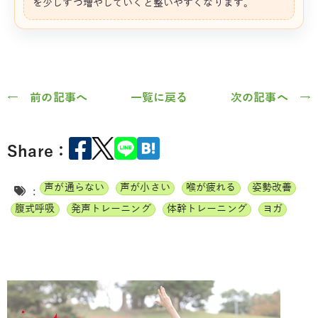
を少しずつ増やしていくと整いやすくなります。
← 前の記事へ
一覧に戻る
次の記事へ →
Share：
声が通らない
声が小さい
喉が疲れる
姿勢改善
:
腹式呼吸
発声トレーニング
体幹トレーニング
ヨガ