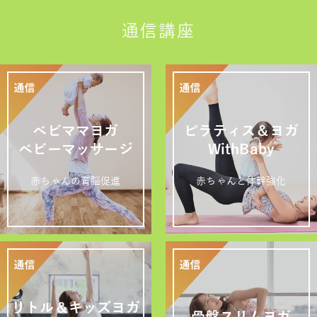
通信講座
ベビママヨガ
ピラティス＆ヨガ
ベビーマッサージ
WithBaby
赤ちゃんの育脳促進
赤ちゃんと体幹強化
リトル＆キッズヨガ
骨盤スリムヨガ