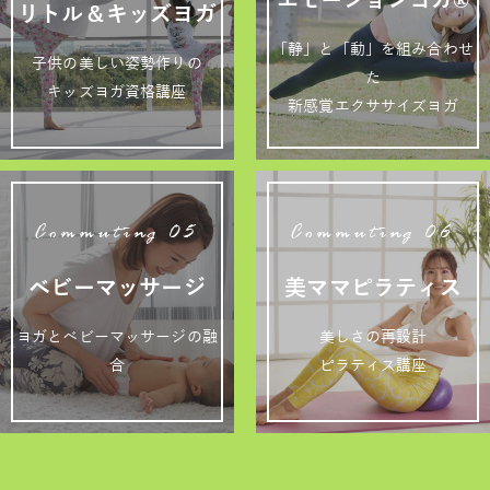
リトル＆キッズヨガ
「静」と「動」を組み合わせ
子供の美しい姿勢作りの
た
キッズヨガ資格講座
新感覚エクササイズヨガ
Commuting 05
Commuting 06
ベビーマッサージ
美ママピラティス
ヨガとベビーマッサージの融
美しさの再設計
合
ピラティス講座