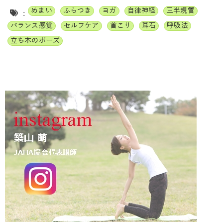
めまい
ふらつき
ヨガ
自律神経
三半規管
:
バランス感覚
セルフケア
首こり
耳石
呼吸法
立ち木のポーズ