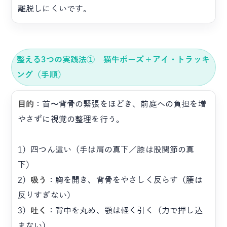
離脱しにくいです。
整える3つの実践法① 猫牛ポーズ＋アイ・トラッキ
ング（手順）
目的
：首〜背骨の緊張をほどき、前庭への負担を増
やさずに視覚の整理を行う。
1）四つん這い（手は肩の真下／膝は股関節の真
下）
2）
吸う
：胸を開き、背骨をやさしく反らす（腰は
反りすぎない）
3）
吐く
：背中を丸め、顎は軽く引く（力で押し込
まない）