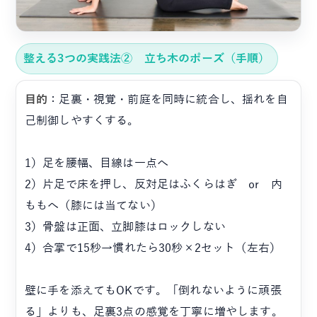
整える3つの実践法② 立ち木のポーズ（手順）
目的
：足裏・視覚・前庭を同時に統合し、揺れを自
己制御しやすくする。
1）足を腰幅、目線は一点へ
2）片足で床を押し、反対足はふくらはぎ or 内
ももへ（膝には当てない）
3）骨盤は正面、立脚膝はロックしない
4）合掌で15秒→慣れたら30秒×2セット（左右）
壁に手を添えてもOKです。「倒れないように頑張
る」よりも、足裏3点の感覚を丁寧に増やします。