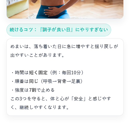
続けるコツ：『調子が良い日』にやりすぎない
めまいは、落ち着いた日に急に増やすと揺り戻しが
出やすいことがあります。
・時間は
短く固定
（例：毎回10分）
・順番は
同じ
（呼吸→背骨→足裏）
・強度は
7割
で止める
この3つを守ると、体と心が「安全」と感じやす
く、継続しやすくなります。