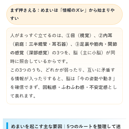
まず押さえる：めまいは「情報のズレ」から始まりや
すい
人がまっすぐ立てるのは、
①目（視覚）
、
②内耳
（前庭：三半規管・耳石器）
、
③足裏や筋肉・関節
の感覚（深部感覚）
の3つを、脳（主に小脳）が同
時に照合しているからです。
この3つのうち、どれかが弱ったり、互いに矛盾す
る情報が入ったりすると、脳は「今の姿勢や動き」
を確信できず、
回転感・ふわふわ感・不安定感
とし
て表れます。
めまいを起こす主な要因｜5つのルートを整理して迷