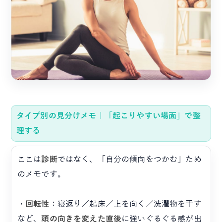
タイプ別の見分けメモ｜「起こりやすい場面」で整
理する
ここは
診断
ではなく、「自分の傾向をつかむ」ため
のメモです。
・
回転性
：寝返り／起床／上を向く／洗濯物を干す
など、
頭の向きを変えた直後
に強いぐるぐる感が出