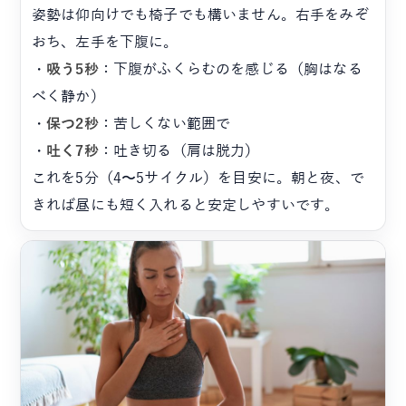
姿勢は仰向けでも椅子でも構いません。右手をみぞ
おち、左手を下腹に。
・
吸う5秒
：下腹がふくらむのを感じる（胸はなる
べく静か）
・
保つ2秒
：苦しくない範囲で
・
吐く7秒
：吐き切る（肩は脱力）
これを5分（4〜5サイクル）を目安に。朝と夜、で
きれば昼にも短く入れると安定しやすいです。