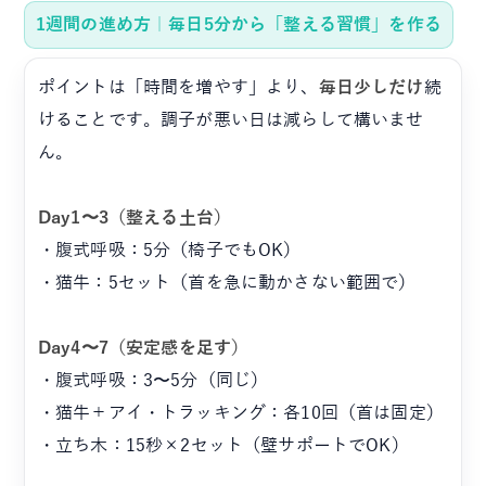
1週間の進め方｜毎日5分から「整える習慣」を作る
ポイントは「時間を増やす」より、
毎日少しだけ
続
けることです。調子が悪い日は減らして構いませ
ん。
Day1〜3（整える土台）
・腹式呼吸：5分（椅子でもOK）
・猫牛：5セット（首を急に動かさない範囲で）
Day4〜7（安定感を足す）
・腹式呼吸：3〜5分（同じ）
・猫牛＋アイ・トラッキング：各10回（首は固定）
・立ち木：15秒×2セット（壁サポートでOK）