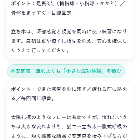
ポイント
：足裏3点（拇指球・小指球・かかと）／
骨盤をまっすぐ／目線固定。
立ち木
は、深部感覚と視覚を同時に使う練習になり
ます。最初は壁や椅子に指先を添え、安心を確保し
たうえで行ってください。
不安定感：流れよりも「小さな成功体験」を積む
ポイント
：できた感覚を脳に残す／疲れる前に終え
る／毎回同じ順番。
太陽礼拝のようなフローは有効ですが、慣れないう
ちは大きな流れよりも、猫牛→立ち木→腹式呼吸の
ように、
短く確実な順番
で安定感を積み上げる方が