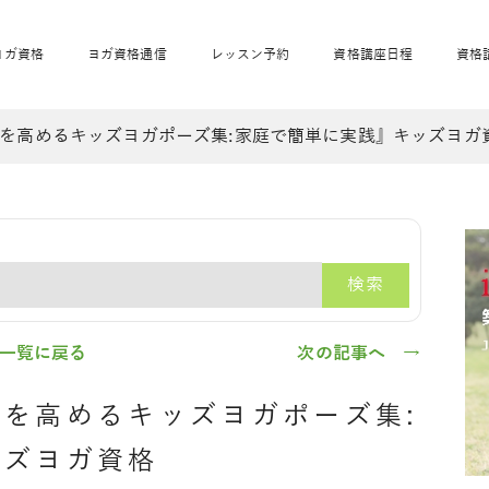
ヨガ資格
ヨガ資格通信
レッスン予約
資格講座日程
資格
を高めるキッズヨガポーズ集:家庭で簡単に実践』キッズヨガ
開業サポート
全米ヨガRYT200
妊活ヨガ
JAHAnavi
骨盤スリムヨガ®通
マタニティヨガ
トップメインに戻る
ベビーヨガ＆ママヨ
産後ヨガ
リトル＆キッズヨガ
ベビママヨガ
キッズヨガ
エモーションヨガ®
キッズヨガ
美ママピラティ
エモーションヨ
ベビーマッサー
ス
ガ®
ジ
ベビーマッサージ通
ベビーチャクラマッ
検索
美ママピラティス通
ジオ概要
詳細
通信
ベビー「ピラティス＆ヨガ」W通信
出張ヨガ・オフィスヨガ
養成講座お申込み
直営校ブログ
リトル＆
一覧に戻る
次の記事へ →
を高めるキッズヨガポーズ集:
ッズヨガ資格