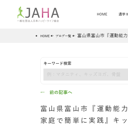
HOME
通学
富山県富山市『運動能力
HOME
ブログ一覧
骨盤スリムヨガ
ベビママヨガ
キーワード検索
全米ヨガRYT200
®
キーワード
ヨガレッスンカレンダー
骨盤スリムヨガ®通信
JAHA資格講座一覧
JAHAについて
JAHAヨガスタ
オンラインヨガ
ベビママヨガW
卒業生の声
← 前の記事へ
富山県富山市『運動能力
家庭で簡単に実践』キ