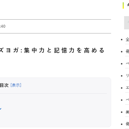
キ
40
全
ズヨガ:集中力と記憶力を高める
目次
[表示]
ン