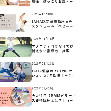
腰痛・ぽっこりお腹・姿
勢崩…
2025年12月08日
JAHA認定資格講座日程
スケジュール「ベビーヨ
ガ:キッ…
2026年04月16日
マタニティヨガだけでは
補えない指導力｜妊娠期
の体…
2026年04月13日
JAHA協会のRYT200が
いよいよ7月開講｜土台か
ら応用ま…
2026年05月19日
今大注目【BMMピラティ
ス資格講座とは？】コア
からカ…