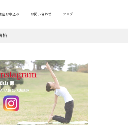
講座お申込み
お問い合わせ
ブログ
資格
フローヨガ1DAY講座
toysrus無料体験会
JAHA資格講座一覧
学
ベビママピラティス1DAY講座
babypark無料体験会
ヨガ資格講座価格の一覧表
ガ通学
ヨガ資格講座価格の一覧表
アクサ生命無料体験会
卒業生の声
通学
JAHAnavi Lesson
オンライン講座
通学
学
サージ
学
キッズヨガ通信