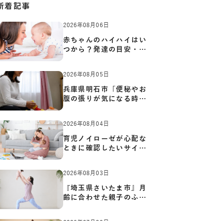
新着記事
2026年08月06日
赤ちゃんのハイハイはい
つから？発達の目安・練
習方…
2026年08月05日
兵庫県明石市「便秘やお
腹の張りが気になる時に
知っ…
2026年08月04日
育児ノイローゼが心配な
ときに確認したいサイン
と心…
2026年08月03日
『埼玉県さいたま市』月
齢に合わせた親子のふれ
あい…