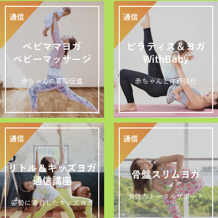
ベビママヨガ
ピラティス＆ヨガ
ベビーマッサージ
WithBaby
赤ちゃんの育脳促進
赤ちゃんと体幹強化
リトル＆キッズヨガ
骨盤スリムヨガ
通信講座
女性のトータルサポート
姿勢に着目したキッズヨガ