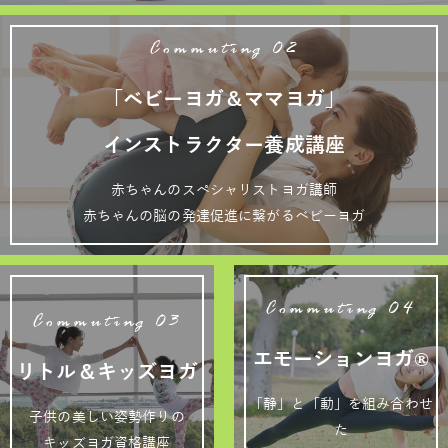
Commuting 02
「ベビーヨガ＆ママヨガ」
インストラクター養成講座
赤ちゃんのスペシャリストヨガ講師
赤ちゃんの脳の発達促進に繋がるベビーヨガ
Commuting 04
Commuting 03
エモーションヨガ®
リトル＆キッズヨガ
「静」と「動」を組み合わせ
子供の美しい姿勢作りの
た
キッズヨガ資格講座