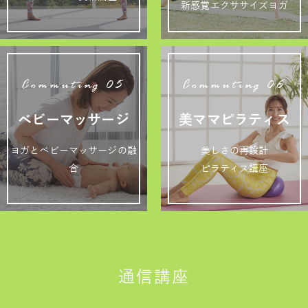
新感覚エクササイズヨガ
Commuting 05
Commuting 06
ベビーマッサージ
美ママピラティス
ヨガとベビーマッサージの融
美しさの再設計
合
ピラティス講座
通信講座