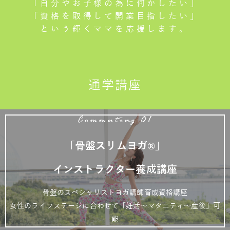
「自分やお子様の為に何かしたい」
「資格を取得して開業目指したい」
という輝くママを応援します。
通学講座
Commuting 01
「骨盤スリムヨガ®」
インストラクター養成講座
骨盤のスペシャリストヨガ講師育成資格講座
女性のライフステージに合わせて「妊活～マタニティ～産後」可
能