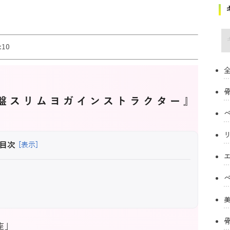
キ
10
全
盤スリムヨガインストラクター』
目次
[表示]
座」