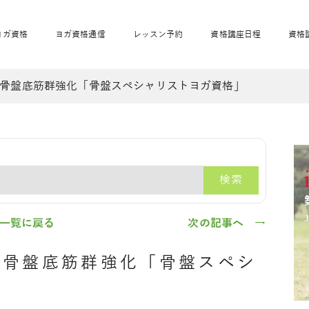
ヨガ資格
ヨガ資格通信
レッスン予約
資格講座日程
資格
骨盤底筋群強化「骨盤スペシャリストヨガ資格」
開業サポート
全米ヨガRYT200
妊活ヨガ
JAHAnavi
骨盤スリムヨガ®通
マタニティヨガ
トップメインに戻る
ベビーヨガ＆ママヨ
産後ヨガ
リトル＆キッズヨガ
ベビママヨガ
キッズヨガ
エモーションヨガ®
キッズヨガ
美ママピラティ
エモーションヨ
ベビーマッサー
ス
ガ®
ジ
ベビーマッサージ通
ベビーチャクラマッ
検索
美ママピラティス通
ジオ概要
詳細
通信
ベビー「ピラティス＆ヨガ」W通信
出張ヨガ・オフィスヨガ
養成講座お申込み
直営校ブログ
リトル＆
一覧に戻る
次の記事へ →
】骨盤底筋群強化「骨盤スペシ