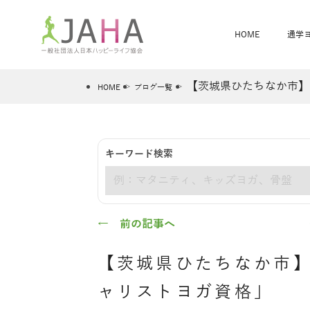
HOME
通学
【茨城県ひたちなか市】
HOME
ブログ一覧
骨盤スリムヨガ
ベビママヨガ
キーワード検索
全米ヨガRYT200
®
キーワード
ヨガレッスンカレンダー
骨盤スリムヨガ®通信
JAHA資格講座一覧
JAHAについて
JAHAヨガスタ
オンラインヨガ
ベビママヨガW
卒業生の声
← 前の記事へ
【茨城県ひたちなか市
ャリストヨガ資格」