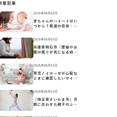
新着記事
2026年08月06日
赤ちゃんのハイハイはい
つから？発達の目安・練
習方…
2026年08月05日
兵庫県明石市「便秘やお
腹の張りが気になる時に
知っ…
2026年08月04日
育児ノイローゼが心配な
ときに確認したいサイン
と心…
2026年08月03日
『埼玉県さいたま市』月
齢に合わせた親子のふれ
あい…