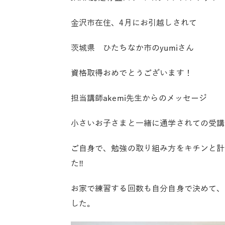
金沢市在住、
4
月にお引越しされて
茨城県 ひたちなか市の
yumi
さん
資格取得おめでとうございます！
担当講師
akemi
先生からのメッセージ
小さいお子さまと一緒に通学されての受講
ご自身で、勉強の取り組み方をキチンと計
た
‼︎
お家で練習する回数も自分自身で決めて、
した。