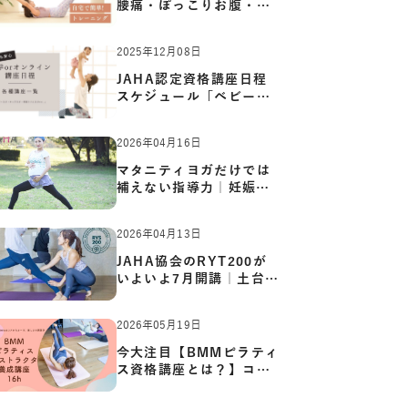
腰痛・ぽっこりお腹・姿
勢崩…
2025年12月08日
JAHA認定資格講座日程
スケジュール「ベビーヨ
ガ:キッ…
2026年04月16日
マタニティヨガだけでは
補えない指導力｜妊娠期
の体…
2026年04月13日
JAHA協会のRYT200が
いよいよ7月開講｜土台か
ら応用ま…
2026年05月19日
今大注目【BMMピラティ
ス資格講座とは？】コア
からカ…