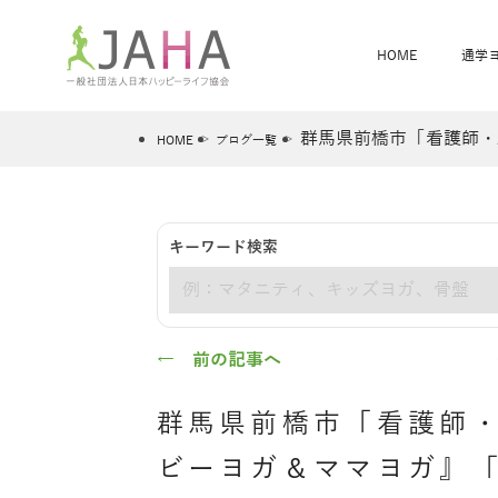
HOME
通学
群馬県前橋市「看護師・
HOME
ブログ一覧
骨盤スリムヨガ
ベビママヨガ
キーワード検索
全米ヨガRYT200
®
キーワード
ヨガレッスンカレンダー
骨盤スリムヨガ®通信
JAHA資格講座一覧
JAHAについて
JAHAヨガスタ
オンラインヨガ
ベビママヨガW
卒業生の声
← 前の記事へ
群馬県前橋市「看護師
ビーヨガ＆ママヨガ』