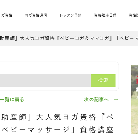
ヨガ資格
ヨガ資格通信
レッスン予約
資格講座日程
資格
助産師」大人気ヨガ資格『ベビーヨガ＆ママヨガ』「ベビー
開業サポート
全米ヨガRYT200
妊活ヨガ
JAHAnavi
骨盤スリムヨガ®通
マタニティヨガ
トップメインに戻る
ベビーヨガ＆ママヨ
産後ヨガ
リトル＆キッズヨガ
ベビママヨガ
キッズヨガ
エモーションヨガ®
キッズヨガ
美ママピラティ
エモーションヨ
ベビーマッサー
ス
ガ®
ジ
ベビーマッサージ通
ベビーチャクラマッ
検索
美ママピラティス通
ジオ概要
詳細
通信
ベビー「ピラティス＆ヨガ」W通信
出張ヨガ・オフィスヨガ
養成講座お申込み
直営校ブログ
リトル＆
一覧に戻る
次の記事へ →
・助産師」大人気ヨガ資格『ベ
「ベビーマッサージ」資格講座