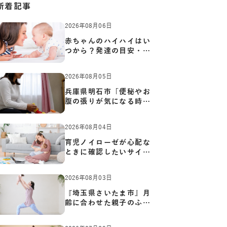
新着記事
2026年08月06日
赤ちゃんのハイハイはい
つから？発達の目安・練
習方…
2026年08月05日
兵庫県明石市「便秘やお
腹の張りが気になる時に
知っ…
2026年08月04日
育児ノイローゼが心配な
ときに確認したいサイン
と心…
2026年08月03日
『埼玉県さいたま市』月
齢に合わせた親子のふれ
あい…