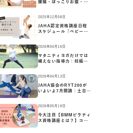
腰痛・ぽっこりお腹・姿
勢崩…
2025年12月08日
JAHA認定資格講座日程
スケジュール「ベビーヨ
ガ:キッ…
2026年04月16日
マタニティヨガだけでは
補えない指導力｜妊娠期
の体…
2026年04月13日
JAHA協会のRYT200が
いよいよ7月開講｜土台か
ら応用ま…
2026年05月19日
今大注目【BMMピラティ
ス資格講座とは？】コア
からカ…