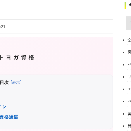
キ
21
全
トヨガ資格
目次
[表示]
イン
資格通信