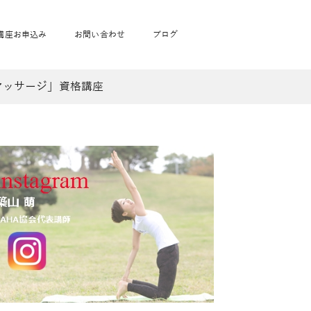
講座お申込み
お問い合わせ
ブログ
マッサージ」資格講座
フローヨガ1DAY講座
toysrus無料体験会
JAHA資格講座一覧
学
ベビママピラティス1DAY講座
babypark無料体験会
ヨガ資格講座価格の一覧表
ガ通学
ヨガ資格講座価格の一覧表
アクサ生命無料体験会
卒業生の声
通学
JAHAnavi Lesson
オンライン講座
通学
学
サージ
学
キッズヨガ通信