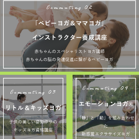
Commuting 02
「ベビーヨガ＆ママヨガ」
インストラクター養成講座
赤ちゃんのスペシャリストヨガ講師
赤ちゃんの脳の発達促進に繋がるベビーヨガ
Commuting 04
Commuting 03
エモーションヨガ®
リトル＆キッズヨガ
「静」と「動」を組み合わせ
子供の美しい姿勢作りの
た
キッズヨガ資格講座
新感覚エクササイズヨガ