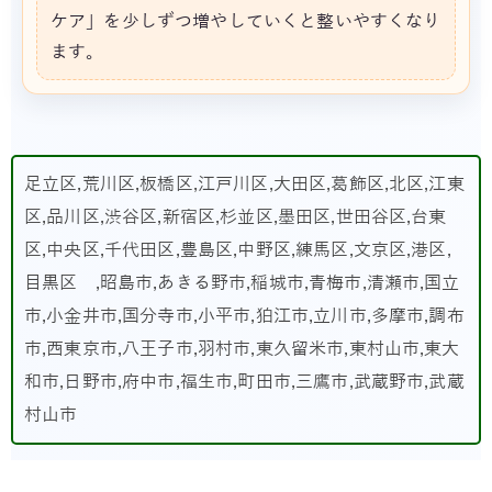
ケア」を少しずつ増やしていくと整いやすくなり
ます。
足立区,荒川区,板橋区,江戸川区,大田区,葛飾区,北区,江東
区,品川区,渋谷区,新宿区,杉並区,墨田区,世田谷区,台東
区,中央区,千代田区,豊島区,中野区,練馬区,文京区,港区,
目黒区 ,昭島市,あきる野市,稲城市,青梅市,清瀬市,国立
市,小金井市,国分寺市,小平市,狛江市,立川市,多摩市,調布
市,西東京市,八王子市,羽村市,東久留米市,東村山市,東大
和市,日野市,府中市,福生市,町田市,三鷹市,武蔵野市,武蔵
村山市