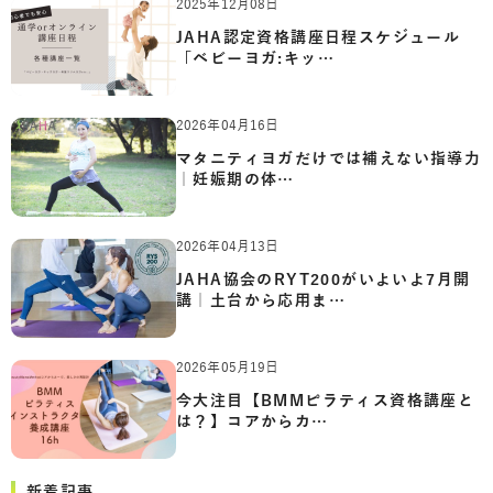
2025年12月08日
JAHA認定資格講座日程スケジュール
「ベビーヨガ:キッ…
2026年04月16日
マタニティヨガだけでは補えない指導力
｜妊娠期の体…
2026年04月13日
JAHA協会のRYT200がいよいよ7月開
講｜土台から応用ま…
2026年05月19日
今大注目【BMMピラティス資格講座と
は？】コアからカ…
新着記事