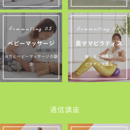
Commuting 05
Commuting 06
ベビーマッサージ
美ママピラティス
ヨガとベビーマッサージの融
美しさの再設計
合
ピラティス講座
通信講座