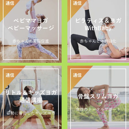
ベビママヨガ
ピラティス＆ヨガ
ベビーマッサージ
WithBaby
赤ちゃんの育脳促進
赤ちゃんと体幹強化
リトル＆キッズヨガ
骨盤スリムヨガ
通信講座
女性のトータルサポート
姿勢に着目したキッズヨガ