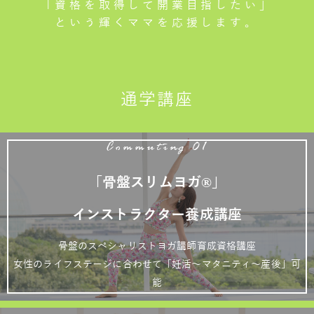
「資格を取得して開業目指したい」
という輝くママを応援します。
通学講座
Commuting 01
「骨盤スリムヨガ®」
インストラクター養成講座
骨盤のスペシャリストヨガ講師育成資格講座
女性のライフステージに合わせて「妊活～マタニティ～産後」可
能