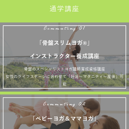
通学講座
Commuting 01
「骨盤スリムヨガ®」
インストラクター養成講座
骨盤のスペシャリストヨガ講師育成資格講座
女性のライフステージに合わせて「妊活～マタニティ～産後」可
能
Commuting 02
「ベビーヨガ＆ママヨガ」