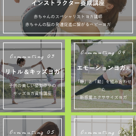
インストラクター養成講座
赤ちゃんのスペシャリストヨガ講師
赤ちゃんの脳の発達促進に繋がるベビーヨガ
Commuting 04
Commuting 03
エモーションヨガ®
リトル＆キッズヨガ
「静」と「動」を組み合わせ
子供の美しい姿勢作りの
た
キッズヨガ資格講座
新感覚エクササイズヨガ
Commuting 05
Commuting 06