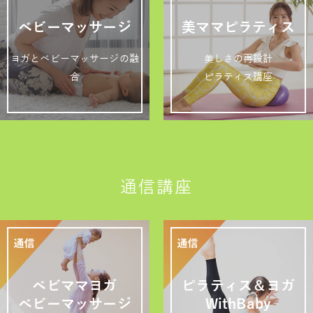
ベビーマッサージ
美ママピラティス
ヨガとベビーマッサージの融
美しさの再設計
合
ピラティス講座
通信講座
ベビママヨガ
ピラティス＆ヨガ
ベビーマッサージ
WithBaby