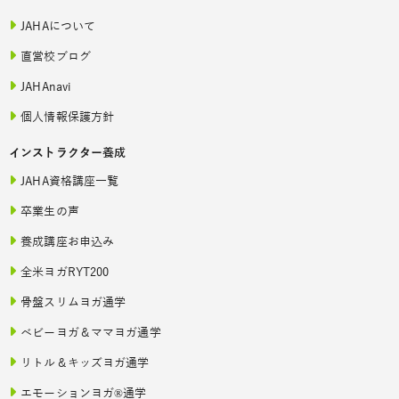
JAHAについて
直営校ブログ
JAHAnavi
個人情報保護方針
インストラクター養成
JAHA資格講座一覧
卒業生の声
養成講座お申込み
全米ヨガRYT200
骨盤スリムヨガ通学
ベビーヨガ＆ママヨガ通学
リトル＆キッズヨガ通学
エモーションヨガ®通学