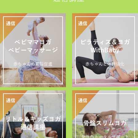
ベビママヨガ
ピラティス＆ヨガ
ベビーマッサージ
WithBaby
赤ちゃんの育脳促進
赤ちゃんと体幹強化
リトル＆キッズヨガ
骨盤スリムヨガ
通信講座
女性のトータルサポート