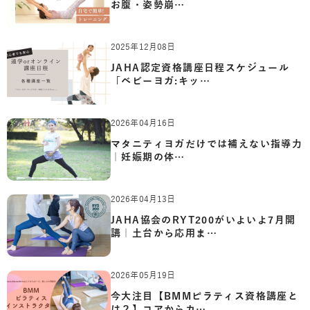
お腹・姿勢崩…
2025年12月08日
JAHA認定資格講座日程スケジュール
「ベビーヨガ:キッ…
2026年04月16日
マタニティヨガだけでは補えない指導力
｜妊娠期の体…
2026年04月13日
JAHA協会のRYT200がいよいよ7月開
講｜土台から応用ま…
2026年05月19日
今大注目【BMMピラティス資格講座と
は？】コアからカ…