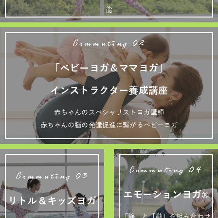
能
Commuting 02
「ベビーヨガ＆ママヨガ」
インストラクター養成講座
赤ちゃんのスペシャリストヨガ講師
赤ちゃんの脳の発達促進に繋がるベビーヨガ
Commuting 04
Commuting 03
エモーションヨガ®
リトル＆キッズヨガ
「静」と「動」を組み合わせ