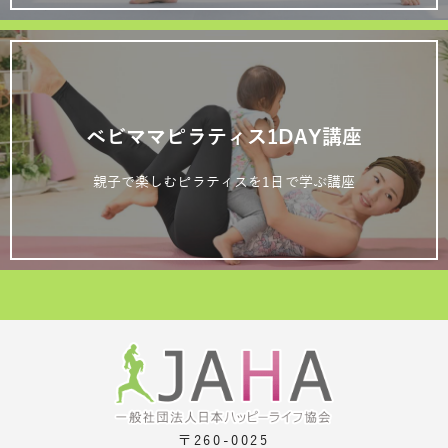
ベビママピラティス1DAY講座
親子で楽しむピラティスを1日で学ぶ講座
〒260-0025