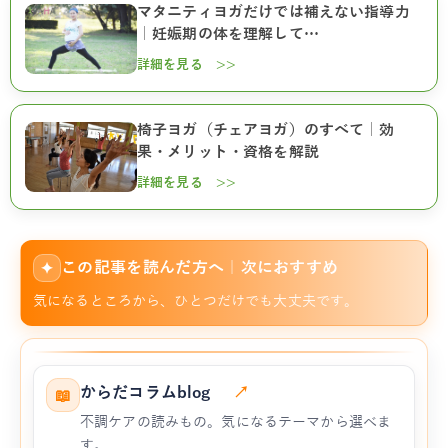
マタニティヨガだけでは補えない指導力
｜妊娠期の体を理解して…
詳細を見る >>
椅子ヨガ（チェアヨガ）のすべて｜効
果・メリット・資格を解説
詳細を見る >>
この記事を読んだ方へ｜次におすすめ
✦
気になるところから、ひとつだけでも大丈夫です。
からだコラムblog
↗
📖
不調ケアの読みもの。気になるテーマから選べま
す。