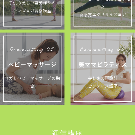
子供の美しい姿勢作りの
た
キッズヨガ資格講座
新感覚エクササイズヨガ
Commuting 05
Commuting 06
ベビーマッサージ
美ママピラティス
ヨガとベビーマッサージの融
美しさの再設計
合
ピラティス講座
通信講座