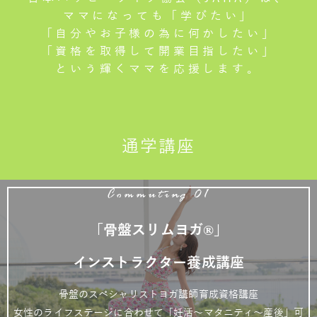
ママになっても「学びたい」
「自分やお子様の為に何かしたい」
「資格を取得して開業目指したい」
という輝くママを応援します。
通学講座
Commuting 01
「骨盤スリムヨガ®」
インストラクター養成講座
骨盤のスペシャリストヨガ講師育成資格講座
女性のライフステージに合わせて「妊活～マタニティ～産後」可