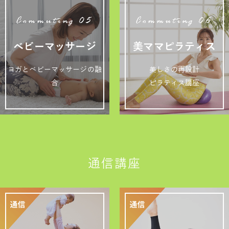
Commuting 05
Commuting 06
ベビーマッサージ
美ママピラティス
ヨガとベビーマッサージの融
美しさの再設計
合
ピラティス講座
通信講座