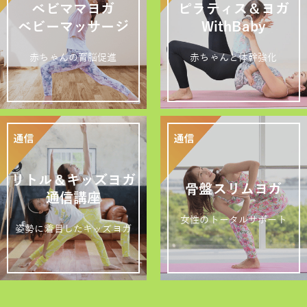
ベビママヨガ
ピラティス＆ヨガ
ベビーマッサージ
WithBaby
赤ちゃんの育脳促進
赤ちゃんと体幹強化
リトル＆キッズヨガ
骨盤スリムヨガ
通信講座
女性のトータルサポート
姿勢に着目したキッズヨガ