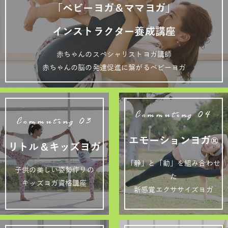
「ベビーヨガ＆ママヨガ」
インストラクター養成講座
赤ちゃんのスペシャリストヨガ講師
赤ちゃんの脳の発達促進に繋がるベビーヨガ
Commuting 04
Commuting 03
エモーションヨガ®
リトル＆キッズヨガ
「静」と「動」を組み合わせ
子供の美しい姿勢作りの
た
キッズヨガ資格講座
新感覚エクササイズヨガ