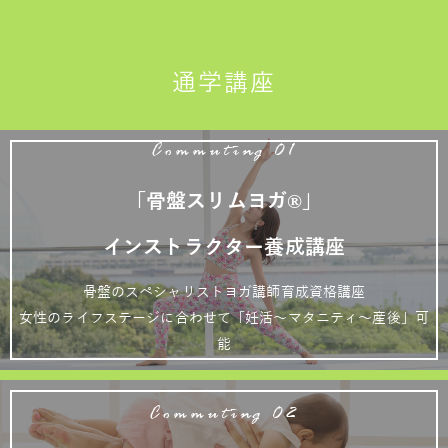
通学講座
Commuting 01
「骨盤スリムヨガ®」
インストラクター養成講座
骨盤のスペシャリストヨガ講師育成資格講座
女性のライフステージに合わせて「妊活～マタニティ～産後」可
能
Commuting 02