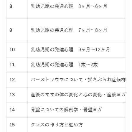
首
8
乳幼児期の発達心理 3ヶ月～6ヶ月
ヨ
お
9
乳幼児期の発達心理 7ヶ月～8ヶ月
マ
10
乳幼児期の発達心理 9ヶ月～12ヶ月
ハ
11
乳幼児期の発達心理 1歳～2歳
12
バーストラウマについて・揺さぶられ症候群
13
産後のママの体の変化と心の変化・産後ヨガ
14
骨盤についての解剖学・骨盤ヨガ
産
15
クラスの作り方と進め方
ベ