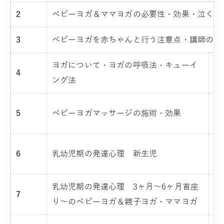
2
ベビーヨガ＆ママヨガの必要性・効果・泣くと
3
ベビーヨガを赤ちゃんと行う注意点・講師の心
ヨガについて・ヨガの呼吸法・キューイ
4
ヨ
ング法
ベ
5
ベビーヨガマッサージの施術・効果
び
基
6
乳幼児期の発達心理 新生児
ア
乳幼児期の発達心理 3ヶ月～6ヶ月首座
首
7
り～のベビーヨガ＆親子ヨガ・ママヨガ
ヨ