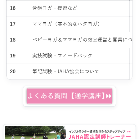
16
骨盤ヨガ・復習など
産
17
ママヨガ（基本的なハタヨガ）
マ
18
ベビーヨガ＆ママヨガの教室運営と開業につい
19
実技試験・フィードバック
実
20
筆記試験・JAHA協会について
筆