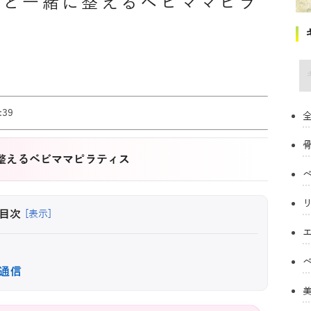
子と一緒に整えるベビママピラ
キ
39
全
整えるベビママピラティス
目次
[表示]
通信