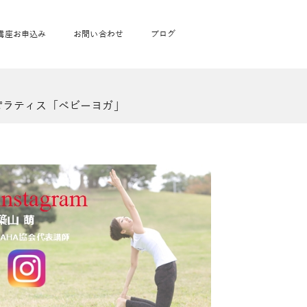
講座お申込み
お問い合わせ
ブログ
フローヨガ1DAY講座
toysrus無料体験会
JAHA資格講座一覧
ピラティス「ベビーヨガ」
学
ベビママピラティス1DAY講座
babypark無料体験会
ヨガ資格講座価格の一覧表
ガ通学
ヨガ資格講座価格の一覧表
アクサ生命無料体験会
卒業生の声
通学
JAHAnavi Lesson
オンライン講座
通学
学
サージ
学
キッズヨガ通信