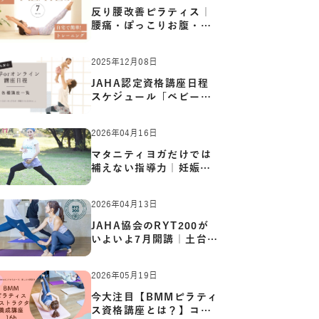
反り腰改善ピラティス｜
腰痛・ぽっこりお腹・姿
勢崩…
2025年12月08日
JAHA認定資格講座日程
スケジュール「ベビーヨ
ガ:キッ…
2026年04月16日
マタニティヨガだけでは
補えない指導力｜妊娠期
の体…
2026年04月13日
JAHA協会のRYT200が
いよいよ7月開講｜土台か
ら応用ま…
2026年05月19日
今大注目【BMMピラティ
ス資格講座とは？】コア