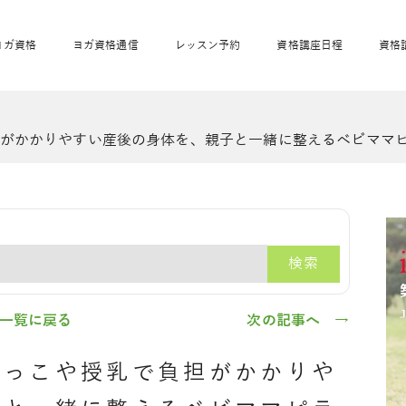
ヨガ資格
ヨガ資格通信
レッスン予約
資格講座日程
資格
開業サポート
全米ヨガRYT200
妊活ヨガ
がかかりやすい産後の身体を、親子と一緒に整えるベビママ
JAHAnavi
骨盤スリムヨガ®通
マタニティヨガ
トップメインに戻る
ベビーヨガ＆ママヨ
産後ヨガ
リトル＆キッズヨガ
ベビママヨガ
キッズヨガ
エモーションヨガ®
キッズヨガ
美ママピラティ
エモーションヨ
ベビーマッサー
ス
ガ®
ジ
ベビーマッサージ通
ベビーチャクラマッ
美ママピラティス通
ジオ概要
詳細
通信
ベビー「ピラティス＆ヨガ」W通信
出張ヨガ・オフィスヨガ
養成講座お申込み
直営校ブログ
リトル＆
検索
一覧に戻る
次の記事へ →
抱っこや授乳で負担がかかりや