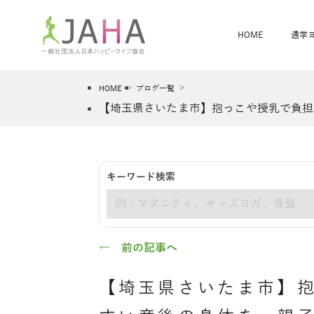
HOME
通学
HOME
ブログ一覧
【埼玉県さいたま市】抱っこや授乳で負担
骨盤スリムヨガ
ベビママヨガ
全米ヨガRYT200
®
キーワード検索
ヨガレッスンカレンダー
骨盤スリムヨガ®通信
JAHA資格講座一覧
JAHAについて
JAHAヨガスタ
オンラインヨガ
ベビママヨガW
卒業生の声
キーワード
← 前の記事へ
【埼玉県さいたま市】