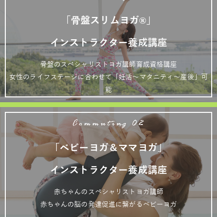
「骨盤スリムヨガ®」
インストラクター養成講座
骨盤のスペシャリストヨガ講師育成資格講座
女性のライフステージに合わせて「妊活～マタニティ～産後」可
能
Commuting 02
「ベビーヨガ＆ママヨガ」
インストラクター養成講座
赤ちゃんのスペシャリストヨガ講師
赤ちゃんの脳の発達促進に繋がるベビーヨガ