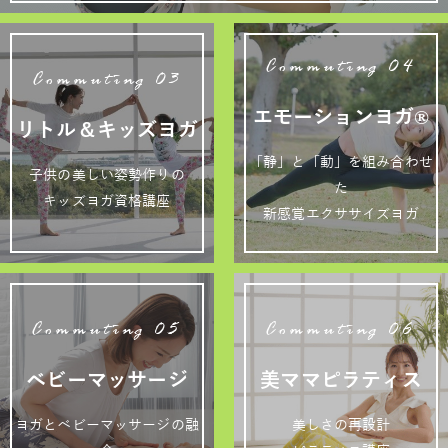
Commuting 04
Commuting 03
エモーションヨガ®
リトル＆キッズヨガ
「静」と「動」を組み合わせ
子供の美しい姿勢作りの
た
キッズヨガ資格講座
新感覚エクササイズヨガ
Commuting 05
Commuting 06
ベビーマッサージ
美ママピラティス
ヨガとベビーマッサージの融
美しさの再設計