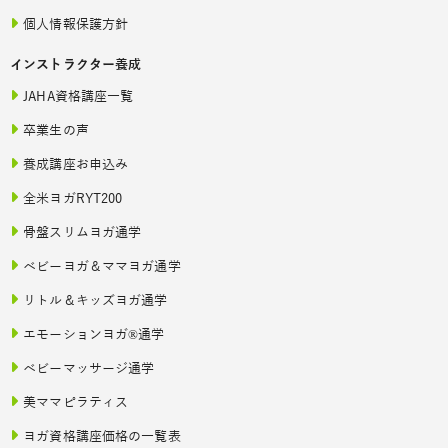
個人情報保護方針
インストラクター養成
JAHA資格講座一覧
卒業生の声
養成講座お申込み
全米ヨガRYT200
骨盤スリムヨガ通学
ベビーヨガ＆ママヨガ通学
リトル＆キッズヨガ通学
エモーションヨガ®通学
ベビーマッサージ通学
美ママピラティス
ヨガ資格講座価格の一覧表