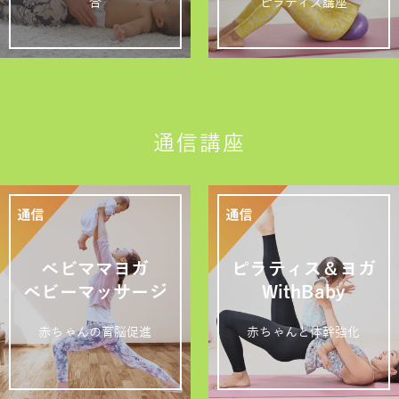
合
ピラティス講座
通信講座
ベビママヨガ
ピラティス＆ヨガ
ベビーマッサージ
WithBaby
赤ちゃんの育脳促進
赤ちゃんと体幹強化