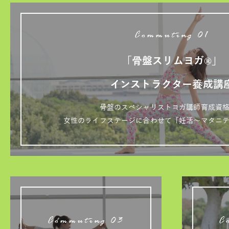
Commuting 01
「骨盤スリムヨガ®」
インストラクター養成講
骨盤のスペシャリストヨガ講師育成資
女性のライフステージに合わせて「妊活～マタニ
Commuting 03
C