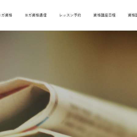
ヨガ資格
ヨガ資格通信
レッスン予約
資格講座日程
資格
開業サポート
全米ヨガRYT200
妊活ヨガ
JAHAnavi
骨盤スリムヨガ®通
マタニティヨガ
トップメインに戻る
ベビーヨガ＆ママヨ
産後ヨガ
リトル＆キッズヨガ
ベビママヨガ
キッズヨガ
エモーションヨガ®
キッズヨガ
美ママピラティ
エモーションヨ
ベビーマッサー
ス
ガ®
ジ
ベビーマッサージ通
ベビーチャクラマッ
美ママピラティス通
ジオ概要
詳細
通信
ベビー「ピラティス＆ヨガ」W通信
出張ヨガ・オフィスヨガ
養成講座お申込み
直営校ブログ
リトル＆