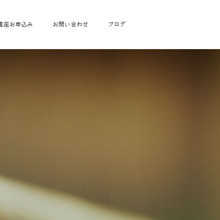
講座お申込み
お問い合わせ
ブログ
フローヨガ1DAY講座
toysrus無料体験会
JAHA資格講座一覧
学
ベビママピラティス1DAY講座
babypark無料体験会
ヨガ資格講座価格の一覧表
ガ通学
ヨガ資格講座価格の一覧表
アクサ生命無料体験会
卒業生の声
通学
JAHAnavi Lesson
オンライン講座
通学
学
サージ
学
キッズヨガ通信