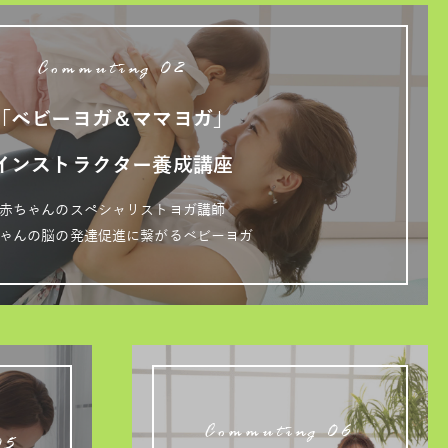
Commuting 02
「ベビーヨガ＆ママヨガ」
インストラクター養成講座
赤ちゃんのスペシャリストヨガ講師
ゃんの脳の発達促進に繋がるベビーヨガ
Commuting 06