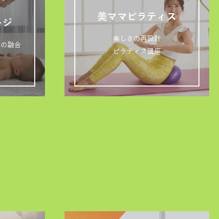
05
美ママピラティス
ージ
美しさの再設計
ジの融合
ピラティス講座