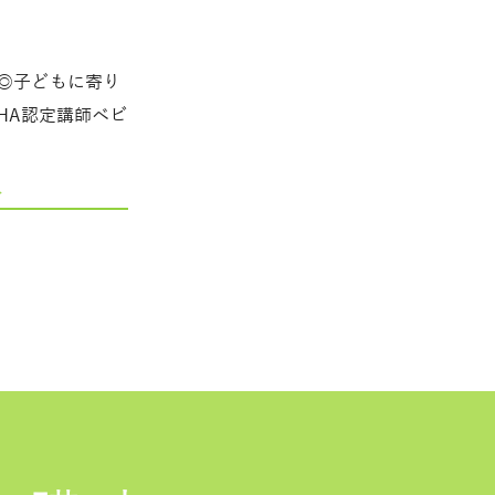
◎子どもに寄り
HA認定講師ベビ
>