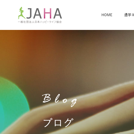
HOME
通学
骨盤スリムヨガ
ベビママヨガ
全米ヨガRYT200
®
ヨガレッスンカレンダー
骨盤スリムヨガ®通信
JAHA資格講座一覧
JAHAについて
JAHAヨガスタ
オンラインヨガ
ベビママヨガW
卒業生の声
Blog
ブログ