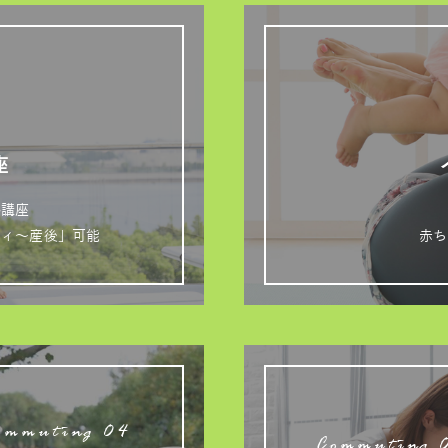
座
格講座
ティ～産後」可能
赤ち
ommuting 04