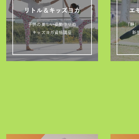
リトル＆キッズヨガ
エ
子供の美しい姿勢作りの
「静」
キッズヨガ資格講座
新