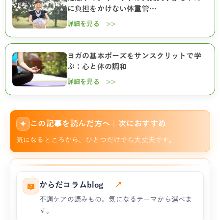
に負担をかけない体重管…
詳細を見る >>
ヨガの基本ポーズをサンスクリットで学
ぶ：心と体の調和
詳細を見る >>
この記事を読んだ方へ｜次におすすめ
✦
気になるところから、ひとつだけでも大丈夫です。
からだコラムblog
↗
📖
不調ケアの読みもの。気になるテーマから選べま
す。