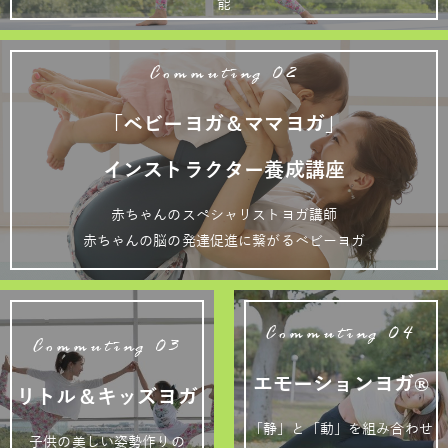
能
Commuting 02
「ベビーヨガ＆ママヨガ」
インストラクター養成講座
赤ちゃんのスペシャリストヨガ講師
赤ちゃんの脳の発達促進に繋がるベビーヨガ
Commuting 04
Commuting 03
エモーションヨガ®
リトル＆キッズヨガ
「静」と「動」を組み合わせ
子供の美しい姿勢作りの