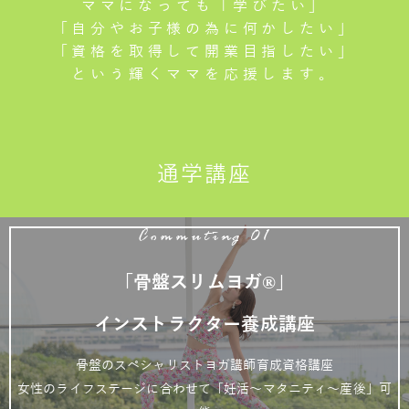
ママになっても「学びたい」
「自分やお子様の為に何かしたい」
「資格を取得して開業目指したい」
という輝くママを応援します。
通学講座
Commuting 01
「骨盤スリムヨガ®」
インストラクター養成講座
骨盤のスペシャリストヨガ講師育成資格講座
女性のライフステージに合わせて「妊活～マタニティ～産後」可