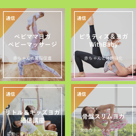
ベビママヨガ
ピラティス＆ヨガ
ベビーマッサージ
WithBaby
赤ちゃんの育脳促進
赤ちゃんと体幹強化
リトル＆キッズヨガ
骨盤スリムヨガ
通信講座
女性のトータルサポート
姿勢に着目したキッズヨガ