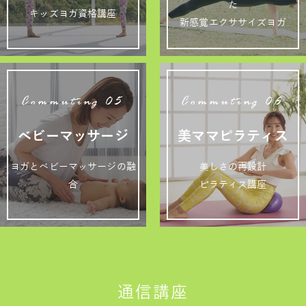
た
キッズヨガ資格講座
新感覚エクササイズヨガ
Commuting 05
Commuting 06
ベビーマッサージ
美ママピラティス
ヨガとベビーマッサージの融
美しさの再設計
合
ピラティス講座
通信講座