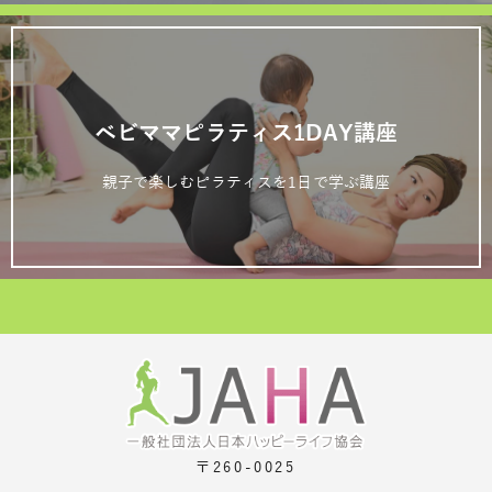
ベビママピラティス1DAY講座
親子で楽しむピラティスを1日で学ぶ講座
〒260-0025