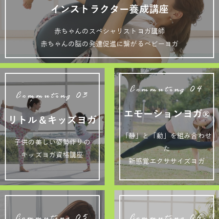
インストラクター養成講座
赤ちゃんのスペシャリストヨガ講師
赤ちゃんの脳の発達促進に繋がるベビーヨガ
Commuting 04
Commuting 03
エモーションヨガ®
リトル＆キッズヨガ
「静」と「動」を組み合わせ
子供の美しい姿勢作りの
た
キッズヨガ資格講座
新感覚エクササイズヨガ