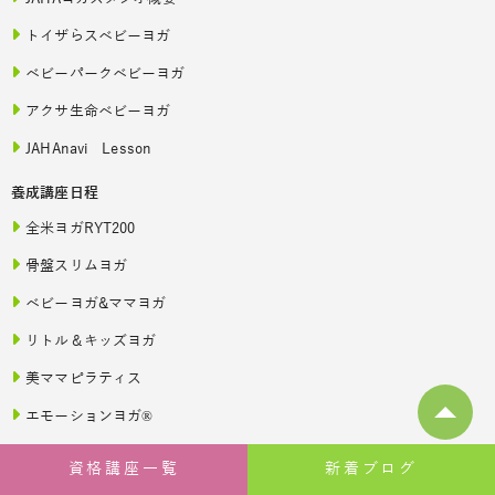
トイザらスベビーヨガ
ベビーパークベビーヨガ
アクサ生命ベビーヨガ
JAHAnavi Lesson
養成講座日程
全米ヨガRYT200
骨盤スリムヨガ
ベビーヨガ&ママヨガ
リトル＆キッズヨガ
美ママピラティス
エモーションヨガ®
ベビーチャクラ
資格講座一覧
新着ブログ
オンライン