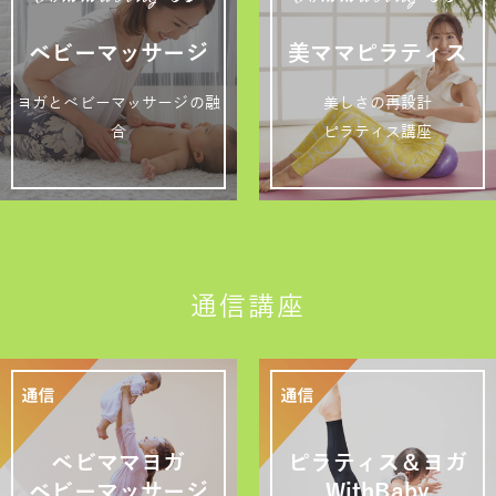
Commuting 05
Commuting 06
ベビーマッサージ
美ママピラティス
ヨガとベビーマッサージの融
美しさの再設計
合
ピラティス講座
通信講座
ベビママヨガ
ピラティス＆ヨガ
ベビーマッサージ
WithBaby