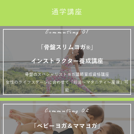
通学講座
Commuting 01
「骨盤スリムヨガ®」
インストラクター養成講座
骨盤のスペシャリストヨガ講師育成資格講座
女性のライフステージに合わせて「妊活～マタニティ～産後」可
能
Commuting 02
「ベビーヨガ＆ママヨガ」