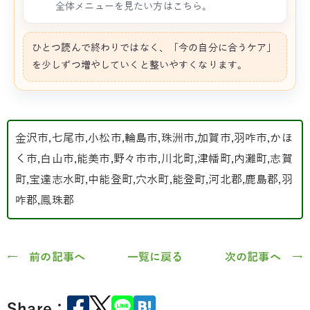
全体メニューを見たい方はこちら。
ひとつ読んで終わりではなく、「今の自分に合うケア」
を少しずつ増やしていくと整いやすくなります。
金沢市,七尾市,小松市,輪島市,珠洲市,加賀市,羽咋市,かほ
く市,白山市,能美市,野々市市,川北町,津幡町,内灘町,志賀
町,宝達志水町,中能登町,穴水町,能登町,河北郡,鹿島郡,羽
咋郡,鳳珠郡
← 前の記事へ
一覧に戻る
次の記事へ →
Share：