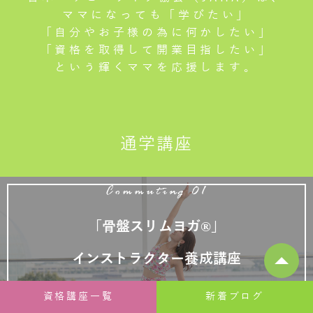
ママになっても「学びたい」
「自分やお子様の為に何かしたい」
「資格を取得して開業目指したい」
という輝くママを応援します。
通学講座
Commuting 01
「骨盤スリムヨガ®」
インストラクター養成講座
骨盤のスペシャリストヨガ講師育成資格講座
資格講座一覧
新着ブログ
女性のライフステージに合わせて「妊活～マタニティ～産後」可