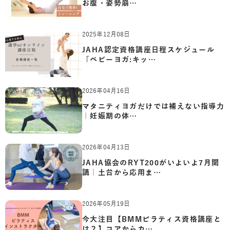
お腹・姿勢崩…
2025年12月08日
JAHA認定資格講座日程スケジュール
「ベビーヨガ:キッ…
2026年04月16日
マタニティヨガだけでは補えない指導力
｜妊娠期の体…
2026年04月13日
JAHA協会のRYT200がいよいよ7月開
講｜土台から応用ま…
2026年05月19日
今大注目【BMMピラティス資格講座と
は？】コアからカ…