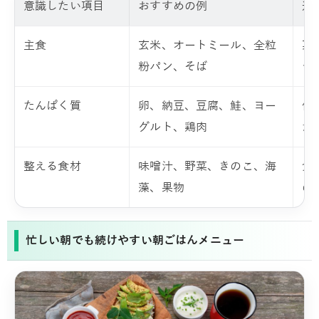
意識したい項目
おすすめの例
避
主食
玄米、オートミール、全粒
菓
粉パン、そば
シ
たんぱく質
卵、納豆、豆腐、鮭、ヨー
何
グルト、鶏肉
だ
整える食材
味噌汁、野菜、きのこ、海
食
藻、果物
の
忙しい朝でも続けやすい朝ごはんメニュー