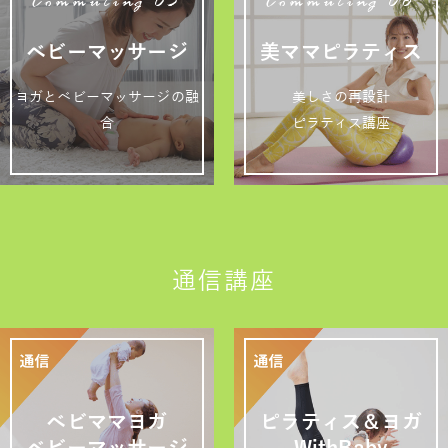
Commuting 05
Commuting 06
ベビーマッサージ
美ママピラティス
ヨガとベビーマッサージの融
美しさの再設計
合
ピラティス講座
通信講座
ベビママヨガ
ピラティス＆ヨガ
ベビーマッサージ
WithBaby