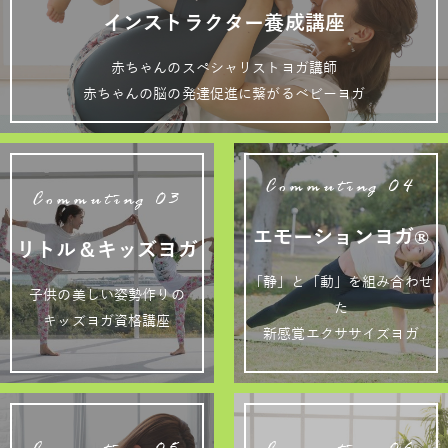
インストラクター養成講座
赤ちゃんのスペシャリストヨガ講師
赤ちゃんの脳の発達促進に繋がるベビーヨガ
Commuting 04
Commuting 03
エモーションヨガ®
リトル＆キッズヨガ
「静」と「動」を組み合わせ
子供の美しい姿勢作りの
た
キッズヨガ資格講座
新感覚エクササイズヨガ