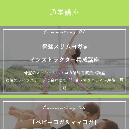
通学講座
Commuting 01
「骨盤スリムヨガ®」
インストラクター養成講座
骨盤のスペシャリストヨガ講師育成資格講座
女性のライフステージに合わせて「妊活～マタニティ～産後」可
能
Commuting 02
「ベビーヨガ＆ママヨガ」