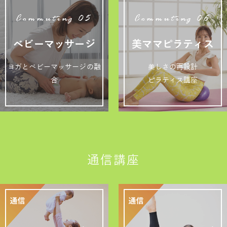
Commuting 05
Commuting 06
ベビーマッサージ
美ママピラティス
ヨガとベビーマッサージの融
美しさの再設計
合
ピラティス講座
通信講座