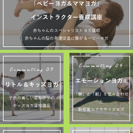
「ベビーヨガ＆ママヨガ」
インストラクター養成講座
赤ちゃんのスペシャリストヨガ講師
赤ちゃんの脳の発達促進に繋がるベビーヨガ
Commuting 04
Commuting 03
エモーションヨガ®
リトル＆キッズヨガ
「静」と「動」を組み合わせ
子供の美しい姿勢作りの
た
キッズヨガ資格講座
新感覚エクササイズヨガ