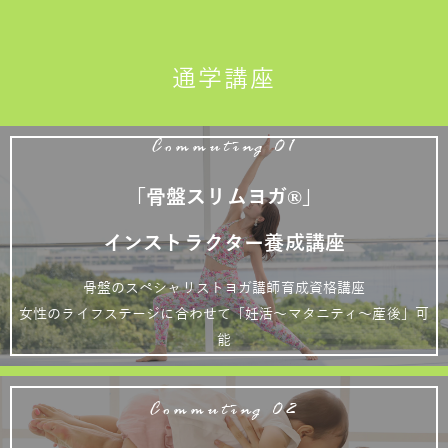
通学講座
Commuting 01
「骨盤スリムヨガ®」
インストラクター養成講座
骨盤のスペシャリストヨガ講師育成資格講座
女性のライフステージに合わせて「妊活～マタニティ～産後」可
能
Commuting 02