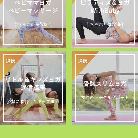
ベビママヨガ
ピラティス＆ヨガ
ベビーマッサージ
WithBaby
赤ちゃんの育脳促進
赤ちゃんと体幹強化
リトル＆キッズヨガ
骨盤スリムヨガ
通信講座
女性のトータルサポート
姿勢に着目したキッズヨガ