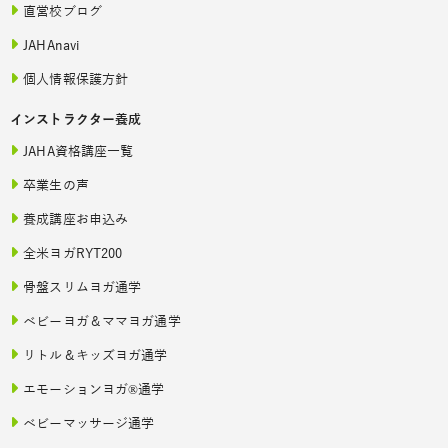
直営校ブログ
JAHAnavi
個人情報保護方針
インストラクター養成
JAHA資格講座一覧
卒業生の声
養成講座お申込み
全米ヨガRYT200
骨盤スリムヨガ通学
ベビーヨガ＆ママヨガ通学
リトル＆キッズヨガ通学
エモーションヨガ®通学
ベビーマッサージ通学