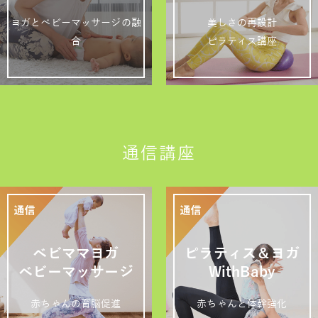
ヨガとベビーマッサージの融
美しさの再設計
合
ピラティス講座
通信講座
ベビママヨガ
ピラティス＆ヨガ
ベビーマッサージ
WithBaby
赤ちゃんの育脳促進
赤ちゃんと体幹強化