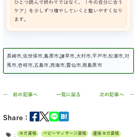
ひとつ読んで終わりではなく、「今の自分に合う
ケア」を少しずつ増やしていくと整いやすくなり
ます。
長崎市,佐世保市,島原市,諫早市,大村市,平戸市,松浦市,対
馬市,壱岐市,五島市,西海市,雲仙市,南島原市
← 前の記事へ
一覧に戻る
次の記事へ →
Share：
ヨガ資格
ベビーマッサージ資格
産後ヨガ資格
: