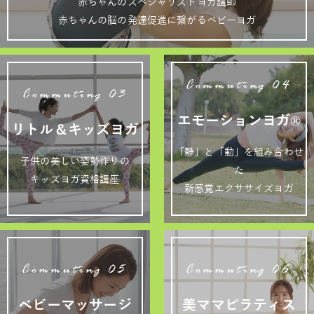
赤ちゃんのスペシャリストヨガ講師
赤ちゃんの脳の発達促進に繋がるベビーヨガ
Commuting 04
Commuting 03
エモーションヨガ®
リトル＆キッズヨガ
「静」と「動」を組み合わせ
子供の美しい姿勢作りの
た
キッズヨガ資格講座
新感覚エクササイズヨガ
Commuting 05
Commuting 06
ベビーマッサージ
美ママピラティス