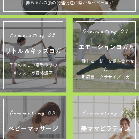
赤ちゃんの脳の発達促進に繋がるベビーヨガ
Commuting 04
Commuting 03
エモーションヨガ®
リトル＆キッズヨガ
「静」と「動」を組み合わせ
子供の美しい姿勢作りの
た
キッズヨガ資格講座
新感覚エクササイズヨガ
Commuting 05
Commuting 06
ベビーマッサージ
美ママピラティス