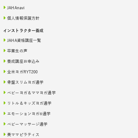
JAHAnavi
個人情報保護方針
インストラクター養成
JAHA資格講座一覧
卒業生の声
養成講座お申込み
全米ヨガRYT200
骨盤スリムヨガ通学
ベビーヨガ＆ママヨガ通学
リトル＆キッズヨガ通学
エモーションヨガ®通学
ベビーマッサージ通学
美ママピラティス