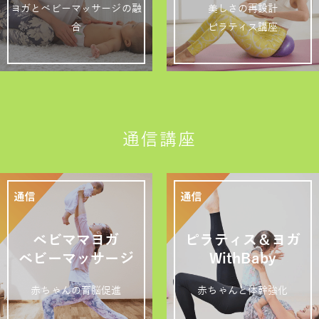
ヨガとベビーマッサージの融
美しさの再設計
合
ピラティス講座
通信講座
ベビママヨガ
ピラティス＆ヨガ
ベビーマッサージ
WithBaby
赤ちゃんの育脳促進
赤ちゃんと体幹強化