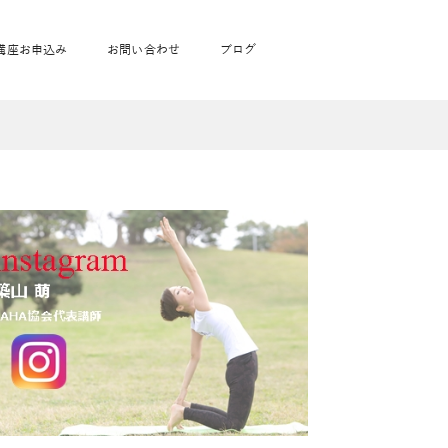
講座お申込み
お問い合わせ
ブログ
フローヨガ1DAY講座
toysrus無料体験会
JAHA資格講座一覧
学
ベビママピラティス1DAY講座
babypark無料体験会
ヨガ資格講座価格の一覧表
ガ通学
ヨガ資格講座価格の一覧表
アクサ生命無料体験会
卒業生の声
通学
JAHAnavi Lesson
オンライン講座
通学
学
サージ
学
キッズヨガ通信