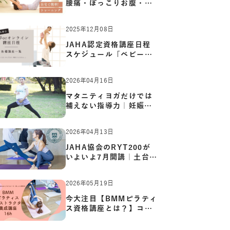
腰痛・ぽっこりお腹・姿
勢崩…
2025年12月08日
JAHA認定資格講座日程
スケジュール「ベビーヨ
ガ:キッ…
2026年04月16日
マタニティヨガだけでは
補えない指導力｜妊娠期
の体…
2026年04月13日
JAHA協会のRYT200が
いよいよ7月開講｜土台か
ら応用ま…
2026年05月19日
今大注目【BMMピラティ
ス資格講座とは？】コア
からカ…