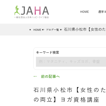
HOME
通学
石川県小松市【女性のた
HOME
ブログ一覧
骨盤スリムヨガ
ベビママヨガ
キーワード検索
全米ヨガRYT200
®
キーワード
ヨガレッスンカレンダー
骨盤スリムヨガ®通信
JAHA資格講座一覧
JAHAについて
JAHAヨガスタ
オンラインヨガ
ベビママヨガW
卒業生の声
← 前の記事へ
石川県小松市【女性のた
の両立】ヨガ資格講座