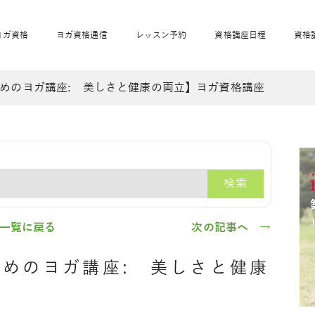
ヨガ資格
ヨガ資格通信
レッスン予約
資格講座日程
資格
めのヨガ講座: 美しさと健康の両立】ヨガ資格講座
開業サポート
全米ヨガRYT200
妊活ヨガ
JAHAnavi
骨盤スリムヨガ®通
マタニティヨガ
トップメインに戻る
ベビーヨガ＆ママヨ
産後ヨガ
リトル＆キッズヨガ
ベビママヨガ
キッズヨガ
エモーションヨガ®
キッズヨガ
美ママピラティ
エモーションヨ
ベビーマッサー
ス
ガ®
ジ
ベビーマッサージ通
ベビーチャクラマッ
検索
美ママピラティス通
ジオ概要
詳細
通信
ベビー「ピラティス＆ヨガ」W通信
出張ヨガ・オフィスヨガ
養成講座お申込み
直営校ブログ
リトル＆
一覧に戻る
次の記事へ →
めのヨガ講座: 美しさと健康