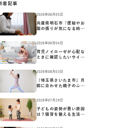
新着記事
2026年08月05日
兵庫県明石市「便秘やお
腹の張りが気になる時に
知っ…
2026年08月04日
育児ノイローゼが心配な
ときに確認したいサイン
と心…
2026年08月03日
『埼玉県さいたま市』月
齢に合わせた親子のふれ
あい…
2026年07月29日
子どもの姿勢が悪い原因
は？猫背を整える生活習
慣と…