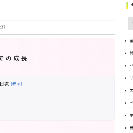
キ
37
全
での成長
目次
[表示]