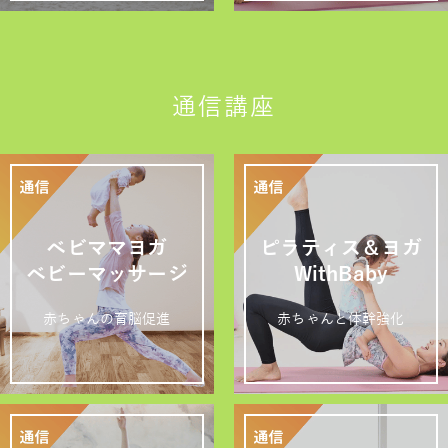
通信講座
ベビママヨガ
ピラティス＆ヨガ
ベビーマッサージ
WithBaby
赤ちゃんの育脳促進
赤ちゃんと体幹強化