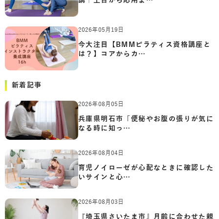
講｜土台から応用ま…
2026年05月19日
今大注目【BMMピラティス資格講座と
は？】コアからカ…
新着記事
2026年08月05日
兵庫県明石市「便秘やお腹の張りが気に
なる時に知っ…
2026年08月04日
育児ノイローゼが心配なときに確認した
いサインと心…
2026年08月03日
『埼玉県さいたま市』月齢に合わせた親