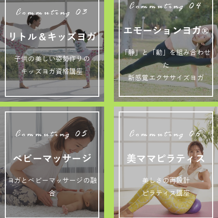
Commuting 04
Commuting 03
エモーションヨガ®
リトル＆キッズヨガ
「静」と「動」を組み合わせ
子供の美しい姿勢作りの
た
キッズヨガ資格講座
新感覚エクササイズヨガ
Commuting 05
Commuting 06
ベビーマッサージ
美ママピラティス
ヨガとベビーマッサージの融
美しさの再設計
合
ピラティス講座