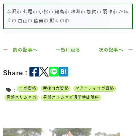
金沢市,七尾市,小松市,輪島市,珠洲市,加賀市,羽咋市,かほ
く市,白山市,能美市,野々市市
← 前の記事へ
一覧に戻る
次の記事へ →
Share：
ヨガ資格
産後ヨガ資格
マタニティヨガ資格
:
骨盤スリムヨガ
骨盤スリムヨガ通学養成講座