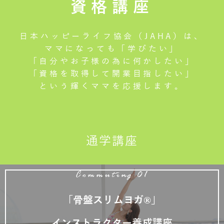
資格講座
日本ハッピーライフ協会（JAHA）は、
ママになっても「学びたい」
「自分やお子様の為に何かしたい」
「資格を取得して開業目指したい」
という輝くママを応援します。
通学講座
Commuting 01
「骨盤スリムヨガ®」
インストラクター養成講座