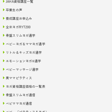
JAHA資格講座一覧
卒業生の声
養成講座お申込み
全米ヨガRYT200
骨盤スリムヨガ通学
ベビーヨガ＆ママヨガ通学
リトル＆キッズヨガ通学
エモーションヨガ®通学
ベビーマッサージ通学
美ママピラティス
ヨガ資格講座価格の一覧表
骨盤スリムヨガ通信
ベビママヨガ通信