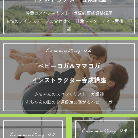
骨盤のスペシャリストヨガ講師育成資格講座
女性のライフステージに合わせて「妊活～マタニティ～産後」可
能
Commuting 02
「ベビーヨガ＆ママヨガ」
インストラクター養成講座
赤ちゃんのスペシャリストヨガ講師
赤ちゃんの脳の発達促進に繋がるベビーヨガ
Commuting 04
Commuting 03