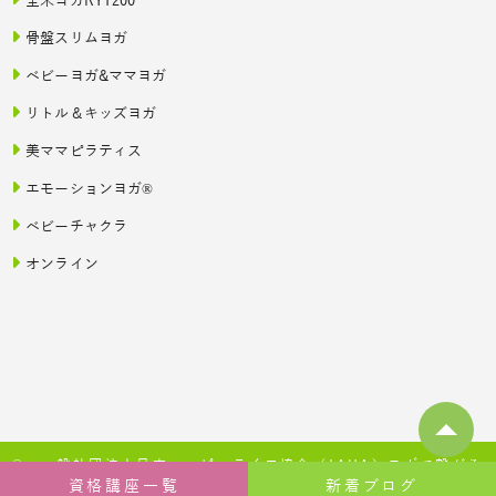
全米ヨガRYT200
骨盤スリムヨガ
ベビーヨガ&ママヨガ
リトル＆キッズヨガ
美ママピラティス
エモーションヨガ®
ベビーチャクラ
オンライン
© 一般社団法人日本ハッピーライフ協会（JAHA）ヨガで繋がる
資格講座一覧
新着ブログ
幸せ, 2020–2026 All Rights Reserved.