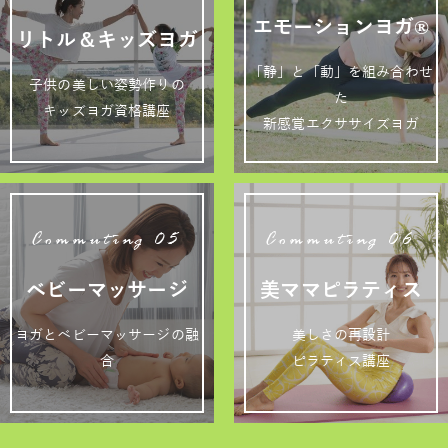
エモーションヨガ®
リトル＆キッズヨガ
「静」と「動」を組み合わせ
子供の美しい姿勢作りの
た
キッズヨガ資格講座
新感覚エクササイズヨガ
Commuting 05
Commuting 06
ベビーマッサージ
美ママピラティス
ヨガとベビーマッサージの融
美しさの再設計
合
ピラティス講座