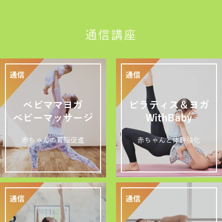
通信講座
ベビママヨガ
ピラティス＆ヨガ
ベビーマッサージ
WithBaby
赤ちゃんの育脳促進
赤ちゃんと体幹強化