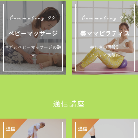
Commuting 05
Commuting 06
ベビーマッサージ
美ママピラティス
ヨガとベビーマッサージの融
美しさの再設計
合
ピラティス講座
通信講座