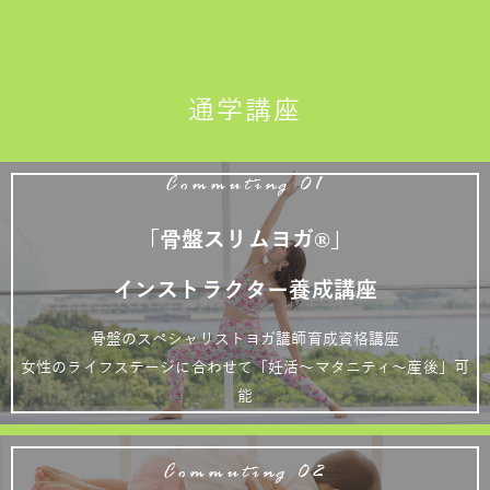
通学講座
Commuting 01
「骨盤スリムヨガ®」
インストラクター養成講座
骨盤のスペシャリストヨガ講師育成資格講座
女性のライフステージに合わせて「妊活～マタニティ～産後」可
能
Commuting 02