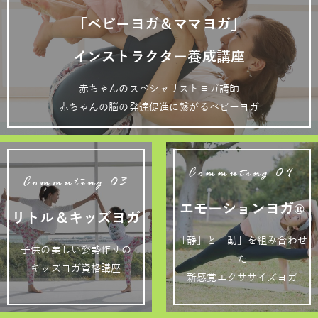
「ベビーヨガ＆ママヨガ」
インストラクター養成講座
赤ちゃんのスペシャリストヨガ講師
赤ちゃんの脳の発達促進に繋がるベビーヨガ
Commuting 04
Commuting 03
エモーションヨガ®
リトル＆キッズヨガ
「静」と「動」を組み合わせ
子供の美しい姿勢作りの
た
キッズヨガ資格講座
新感覚エクササイズヨガ