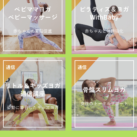
ベビママヨガ
ピラティス＆ヨガ
ベビーマッサージ
WithBaby
赤ちゃんの育脳促進
赤ちゃんと体幹強化
リトル＆キッズヨガ
骨盤スリムヨガ
通信講座
女性のトータルサポート
姿勢に着目したキッズヨガ