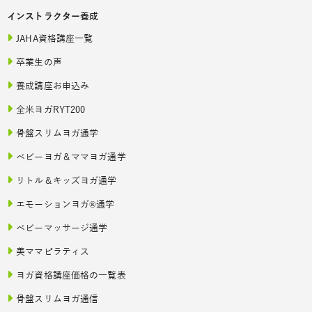
インストラクター養成
JAHA資格講座一覧
卒業生の声
養成講座お申込み
全米ヨガRYT200
骨盤スリムヨガ通学
ベビーヨガ＆ママヨガ通学
リトル＆キッズヨガ通学
エモーションヨガ®通学
ベビーマッサージ通学
美ママピラティス
ヨガ資格講座価格の一覧表
骨盤スリムヨガ通信