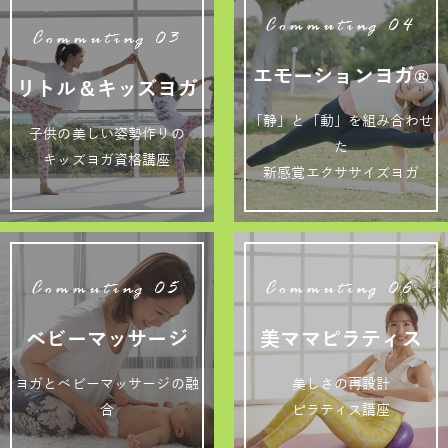
Commuting 04
Commuting 03
エモーションヨガ®
リトル＆キッズヨガ
「静」と「動」を組み合わせ
子供の美しい姿勢作りの
た
キッズヨガ資格講座
新感覚エクササイズヨガ
Commuting 05
Commuting 06
ベビーマッサージ
美ママピラティス
ヨガとベビーマッサージの融
美しさの再設計
合
ピラティス講座