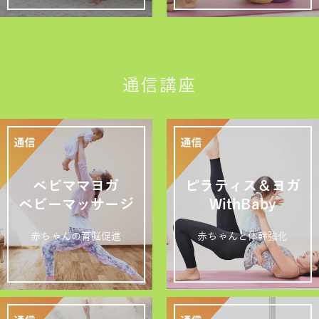
通信講座
ベビママヨガ
ピラティス＆ヨガ
ベビーマッサージ
WithBaby
赤ちゃんの育脳促進
赤ちゃんと体幹強化